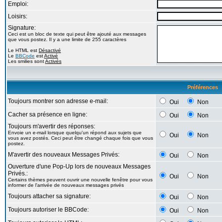
Emploi:
Loisirs:
Signature:
Ceci est un bloc de texte qui peut être ajouté aux messages
que vous postez. Il y a une limite de 255 caractères
Le HTML est
Désactivé
Le
BBCode
est
Activé
Les smilies sont
Activés
Préférences
Toujours montrer son adresse e-mail:
Oui
Non
Cacher sa présence en ligne:
Oui
Non
Toujours m'avertir des réponses:
Envoie un e-mail lorsque quelqu'un répond aux sujets que
Oui
Non
vous avez postés. Ceci peut être changé chaque fois que vous
postez.
M'avertir des nouveaux Messages Privés:
Oui
Non
Ouverture d'une Pop-Up lors de nouveaux Messages
Privés.:
Oui
Non
Certains thèmes peuvent ouvrir une nouvelle fenêtre pour vous
informer de l'arrivée de nouveaux messages privés
Toujours attacher sa signature:
Oui
Non
Toujours autoriser le BBCode:
Oui
Non