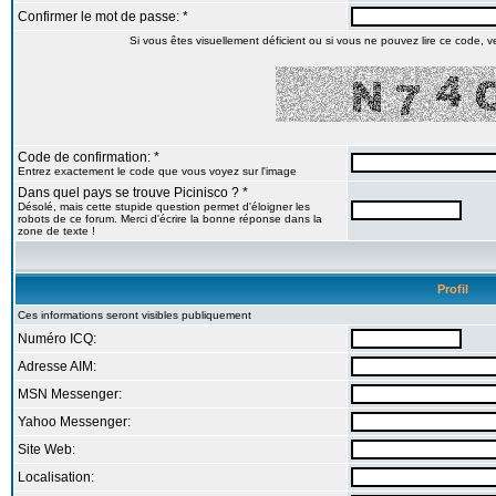
Confirmer le mot de passe: *
Si vous êtes visuellement déficient ou si vous ne pouvez lire ce code, veu
Code de confirmation: *
Entrez exactement le code que vous voyez sur l'image
Dans quel pays se trouve Picinisco ? *
Désolé, mais cette stupide question permet d'éloigner les
robots de ce forum. Merci d'écrire la bonne réponse dans la
zone de texte !
Profil
Ces informations seront visibles publiquement
Numéro ICQ:
Adresse AIM:
MSN Messenger:
Yahoo Messenger:
Site Web:
Localisation: