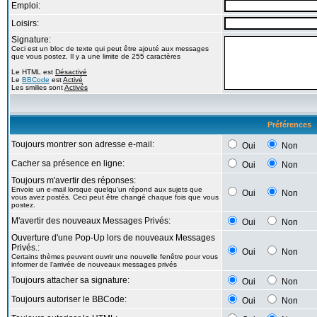
Emploi:
Loisirs:
Signature:
Ceci est un bloc de texte qui peut être ajouté aux messages
que vous postez. Il y a une limite de 255 caractères
Le HTML est
Désactivé
Le
BBCode
est
Activé
Les smilies sont
Activés
Préférences
Toujours montrer son adresse e-mail:
Oui
Non
Cacher sa présence en ligne:
Oui
Non
Toujours m'avertir des réponses:
Envoie un e-mail lorsque quelqu'un répond aux sujets que
Oui
Non
vous avez postés. Ceci peut être changé chaque fois que vous
postez.
M'avertir des nouveaux Messages Privés:
Oui
Non
Ouverture d'une Pop-Up lors de nouveaux Messages
Privés.:
Oui
Non
Certains thèmes peuvent ouvrir une nouvelle fenêtre pour vous
informer de l'arrivée de nouveaux messages privés
Toujours attacher sa signature:
Oui
Non
Toujours autoriser le BBCode:
Oui
Non