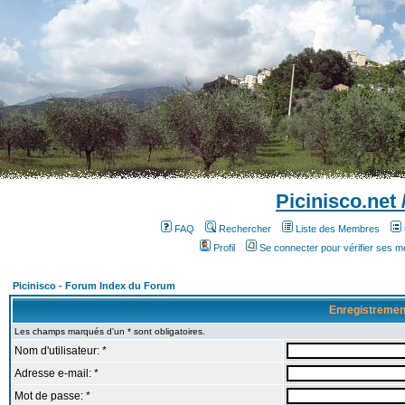
Picinisco.net
FAQ
Rechercher
Liste des Membres
Profil
Se connecter pour vérifier ses 
Picinisco - Forum Index du Forum
Enregistremen
Les champs marqués d'un * sont obligatoires.
Nom d'utilisateur: *
Adresse e-mail: *
Mot de passe: *