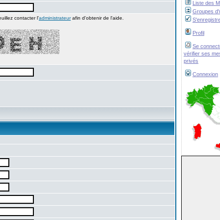
Liste des 
Groupes d'u
illez contacter l'
administrateur
afin d'obtenir de l'aide.
S'enregistr
Profil
Se connect
vérifier ses m
privés
Connexion