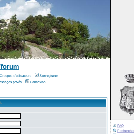
/forum
Groupes d'utilisateurs
S'enregistrer
messages privés
Connexion
t
FAQ
Recherche