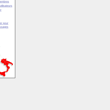
Membres
tilisateurs
er
er pour
essages