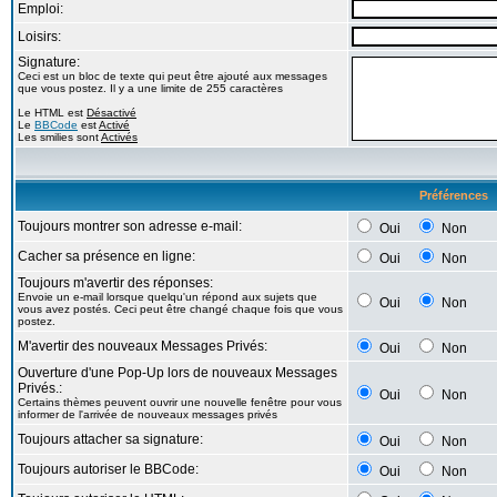
Emploi:
Loisirs:
Signature:
Ceci est un bloc de texte qui peut être ajouté aux messages
que vous postez. Il y a une limite de 255 caractères
Le HTML est
Désactivé
Le
BBCode
est
Activé
Les smilies sont
Activés
Préférences
Toujours montrer son adresse e-mail:
Oui
Non
Cacher sa présence en ligne:
Oui
Non
Toujours m'avertir des réponses:
Envoie un e-mail lorsque quelqu'un répond aux sujets que
Oui
Non
vous avez postés. Ceci peut être changé chaque fois que vous
postez.
M'avertir des nouveaux Messages Privés:
Oui
Non
Ouverture d'une Pop-Up lors de nouveaux Messages
Privés.:
Oui
Non
Certains thèmes peuvent ouvrir une nouvelle fenêtre pour vous
informer de l'arrivée de nouveaux messages privés
Toujours attacher sa signature:
Oui
Non
Toujours autoriser le BBCode:
Oui
Non