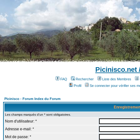
Picinisco.net
FAQ
Rechercher
Liste des Membres
Profil
Se connecter pour vérifier ses 
Picinisco - Forum Index du Forum
Enregistremen
Les champs marqués d'un * sont obligatoires.
Nom d'utilisateur: *
Adresse e-mail: *
Mot de passe: *