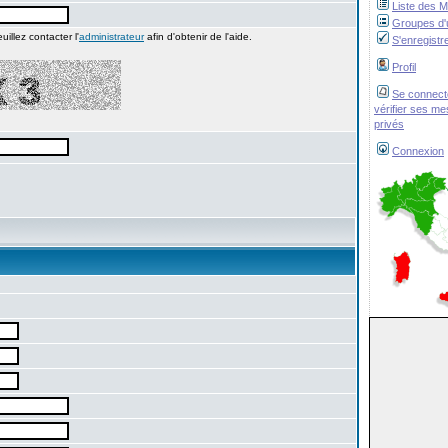
Liste des 
Groupes d'u
illez contacter l'
administrateur
afin d'obtenir de l'aide.
S'enregistr
Profil
Se connect
vérifier ses m
privés
Connexion