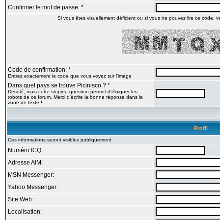
Confirmer le mot de passe: *
Si vous êtes visuellement déficient ou si vous ne pouvez lire ce code, veu
Code de confirmation: *
Entrez exactement le code que vous voyez sur l'image
Dans quel pays se trouve Picinisco ? *
Désolé, mais cette stupide question permet d'éloigner les
robots de ce forum. Merci d'écrire la bonne réponse dans la
zone de texte !
Profil
Ces informations seront visibles publiquement
Numéro ICQ:
Adresse AIM:
MSN Messenger:
Yahoo Messenger:
Site Web:
Localisation: