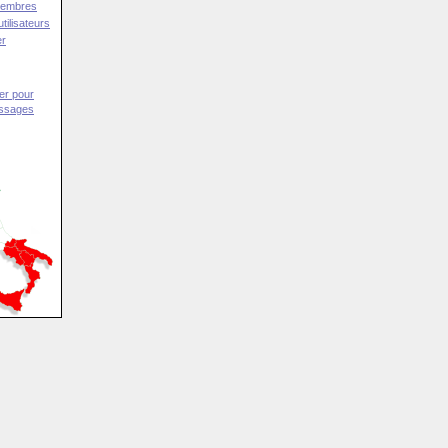
Membres
tilisateurs
er
er pour
essages