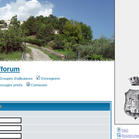
/forum
Groupes d'utilisateurs
S'enregistrer
messages privés
Connexion
t
FAQ
Recherche