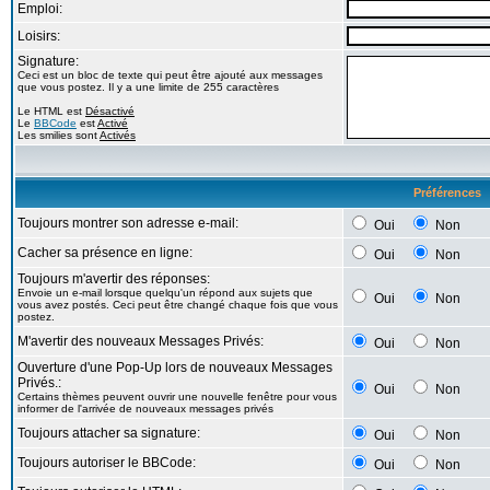
Emploi:
Loisirs:
Signature:
Ceci est un bloc de texte qui peut être ajouté aux messages
que vous postez. Il y a une limite de 255 caractères
Le HTML est
Désactivé
Le
BBCode
est
Activé
Les smilies sont
Activés
Préférences
Toujours montrer son adresse e-mail:
Oui
Non
Cacher sa présence en ligne:
Oui
Non
Toujours m'avertir des réponses:
Envoie un e-mail lorsque quelqu'un répond aux sujets que
Oui
Non
vous avez postés. Ceci peut être changé chaque fois que vous
postez.
M'avertir des nouveaux Messages Privés:
Oui
Non
Ouverture d'une Pop-Up lors de nouveaux Messages
Privés.:
Oui
Non
Certains thèmes peuvent ouvrir une nouvelle fenêtre pour vous
informer de l'arrivée de nouveaux messages privés
Toujours attacher sa signature:
Oui
Non
Toujours autoriser le BBCode:
Oui
Non