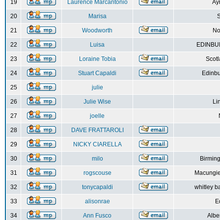
19
Laurence Marcantonio
Ay
20
Marisa
S
21
Woodworth
No
22
Luisa
EDINBUR
23
Loraine Tobia
Scot
24
Stuart Capaldi
Edinbu
25
julie
26
Julie Wise
Li
27
joelle
28
DAVE FRATTAROLI
29
NICKY CIARELLA
30
milo
Birmin
31
rogscouse
Macungie
32
tonycapaldi
whitley b
33
alisonrae
E
34
Ann Fusco
Albe