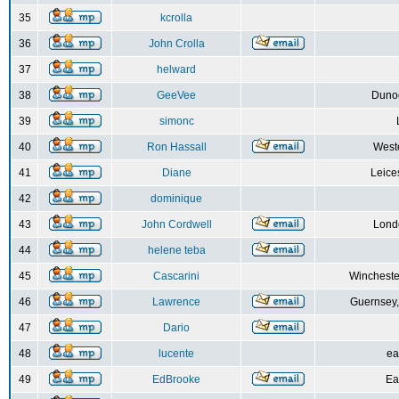
35
kcrolla
36
John Crolla
37
helward
38
GeeVee
Dunoo
39
simonc
40
Ron Hassall
Weste
41
Diane
Leice
42
dominique
43
John Cordwell
Lond
44
helene teba
45
Cascarini
Wincheste
46
Lawrence
Guernsey,
47
Dario
48
lucente
ea
49
EdBrooke
Ea