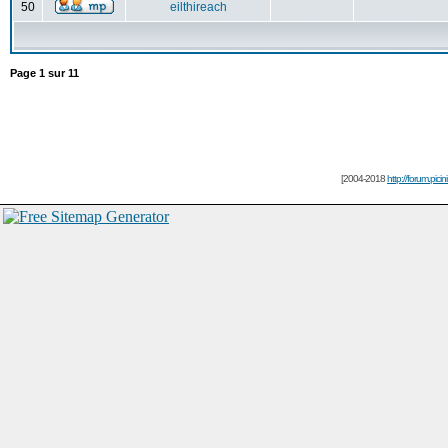
50
eilthireach
Page
1
sur
11
[2004-2018
http://forum.picin