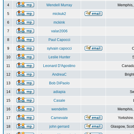
4
Wendell Murray
Memphis,
5
mickuk2
6
mckink
7
valar2006
8
Paul Capocci
9
sylvain capocci
10
Leslie Hunter
S
11
Leonard D'Agostino
Canada
12
AndreaC
Brigh
13
Bob DiPaolo
14
adiapia
Sw
15
Casale
16
wendellm
Memphis,
17
Carnevale
Yorkshire
18
john gerrard
Glasgow, Scot