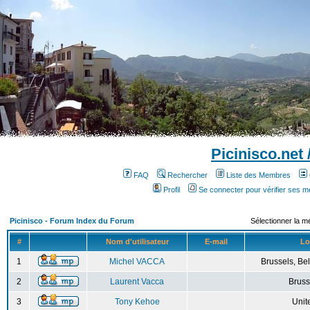
Picinisco.net
FAQ
Rechercher
Liste des Membres
Profil
Se connecter pour vérifier ses 
Picinisco - Forum Index du Forum
Sélectionner la m
#
Nom d'utilisateur
E-mail
Lo
1
Michel VACCA
Brussels, Bel
2
Laurent Vacca
Bruss
3
Tony Kehoe
Unit