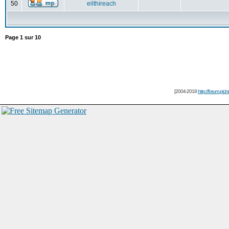
50
eilthireach
Page
1
sur
10
[2004-2018
http://forum.picin