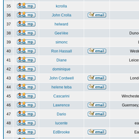
35
kcrolla
36
John Crolla
37
helward
38
GeeVee
Dunoo
39
simonc
40
Ron Hassall
Weste
41
Diane
Leice
42
dominique
43
John Cordwell
Lond
44
helene teba
45
Cascarini
Wincheste
46
Lawrence
Guernsey,
47
Dario
48
lucente
ea
49
EdBrooke
Ea