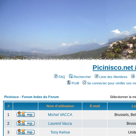
Picinisco.net
FAQ
Rechercher
Liste des Membres
Profil
Se connecter pour vérifier ses 
Picinisco - Forum Index du Forum
Sélectionner la m
#
Nom d'utilisateur
E-mail
Lo
1
Michel VACCA
Brussels, Bel
2
Laurent Vacca
Bruss
3
Tony Kehoe
Unit