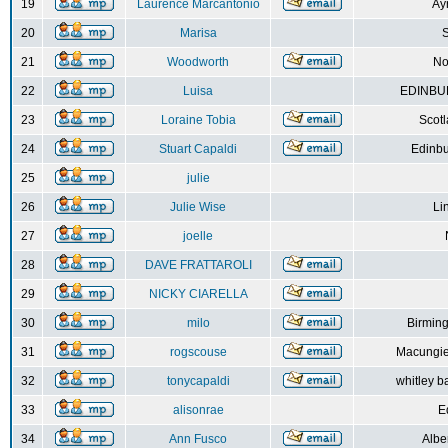
19
Laurence Marcantonio
Ay
20
Marisa
S
21
Woodworth
No
22
Luisa
EDINBUR
23
Loraine Tobia
Scot
24
Stuart Capaldi
Edinbu
25
julie
26
Julie Wise
Li
27
joelle
28
DAVE FRATTAROLI
29
NICKY CIARELLA
30
milo
Birmin
31
rogscouse
Macungie
32
tonycapaldi
whitley b
33
alisonrae
E
34
Ann Fusco
Albe