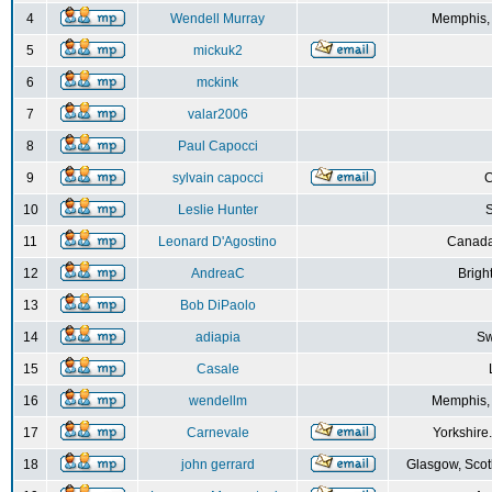
4
Wendell Murray
Memphis,
5
mickuk2
6
mckink
7
valar2006
8
Paul Capocci
9
sylvain capocci
10
Leslie Hunter
S
11
Leonard D'Agostino
Canada
12
AndreaC
Brigh
13
Bob DiPaolo
14
adiapia
Sw
15
Casale
16
wendellm
Memphis,
17
Carnevale
Yorkshire
18
john gerrard
Glasgow, Scot