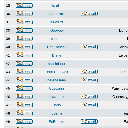
35
kcrolla
36
John Crolla
37
helward
38
GeeVee
Dunoo
39
simonc
40
Ron Hassall
Weste
41
Diane
Leice
42
dominique
43
John Cordwell
Lond
44
helene teba
45
Cascarini
Wincheste
46
Lawrence
Guernsey,
47
Dario
48
lucente
ea
49
EdBrooke
Ea