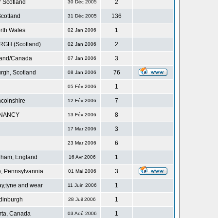
r Scotland
2
30 Déc 2005
cotland
136
31 Déc 2005
rth Wales
1
02 Jan 2006
GH (Scotland)
2
02 Jan 2006
land/Canada
3
07 Jan 2006
rgh, Scotland
76
08 Jan 2006
1
05 Fév 2006
ncolnshire
7
12 Fév 2006
NANCY
8
13 Fév 2006
3
17 Mar 2006
6
23 Mar 2006
gham, England
1
16 Avr 2006
, Pennsylvannia
3
01 Mai 2006
ay,tyne and wear
1
11 Juin 2006
dinburgh
1
28 Juil 2006
rta, Canada
1
03 Aoû 2006