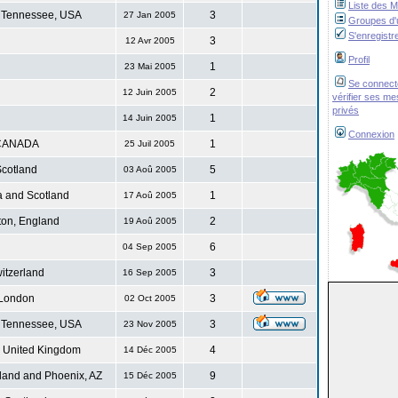
Liste des 
 Tennessee, USA
3
27 Jan 2005
Groupes d'u
S'enregistr
3
12 Avr 2005
Profil
1
23 Mai 2005
Se connect
2
12 Juin 2005
vérifier ses m
privés
1
14 Juin 2005
Connexion
CANADA
1
25 Juil 2005
cotland
5
03 Aoû 2005
 and Scotland
1
17 Aoû 2005
ton, England
2
19 Aoû 2005
6
04 Sep 2005
itzerland
3
16 Sep 2005
London
3
02 Oct 2005
 Tennessee, USA
3
23 Nov 2005
. United Kingdom
4
14 Déc 2005
land and Phoenix, AZ
9
15 Déc 2005