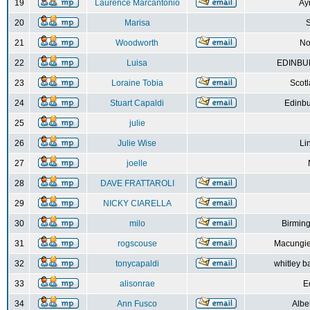
19
Laurence Marcantonio
Ay
20
Marisa
S
21
Woodworth
No
22
Luisa
EDINBUR
23
Loraine Tobia
Scot
24
Stuart Capaldi
Edinbu
25
julie
26
Julie Wise
Li
27
joelle
28
DAVE FRATTAROLI
29
NICKY CIARELLA
30
milo
Birmin
31
rogscouse
Macungie
32
tonycapaldi
whitley b
33
alisonrae
E
34
Ann Fusco
Albe