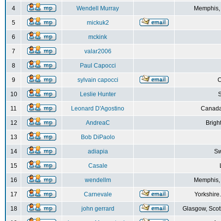
4
Wendell Murray
Memphis,
5
mickuk2
6
mckink
7
valar2006
8
Paul Capocci
9
sylvain capocci
10
Leslie Hunter
S
11
Leonard D'Agostino
Canada
12
AndreaC
Brigh
13
Bob DiPaolo
14
adiapia
Sw
15
Casale
16
wendellm
Memphis,
17
Carnevale
Yorkshire
18
john gerrard
Glasgow, Scot