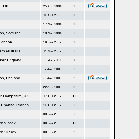
UK
2
25 Aoû 2006
2
18 Oct 2006
2
17 Nov 2006
n, Scotland
1
18 Nov 2006
London
2
19 Jan 2007
rn Australia
1
11 Mar 2007
ster, England
3
06 Avr 2007
1
07 Juin 2007
on, England
2
29 Juin 2007
3
22 Aoû 2007
r, Hampshire, UK
11
17 Oct 2007
 Channel islands
1
28 Oct 2007
1
08 Jan 2008
st sussex
11
30 Jan 2008
st Sussex
2
08 Fév 2008