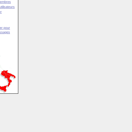
Membres
tilisateurs
er
er pour
essages