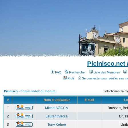
Picinisco.net
FAQ
Rechercher
Liste des Membres
Profil
Se connecter pour vérifier ses 
Picinisco - Forum Index du Forum
Sélectionner la m
#
Nom d'utilisateur
E-mail
Lo
1
Michel VACCA
Brussels, Bel
2
Laurent Vacca
Bruss
3
Tony Kehoe
Unit