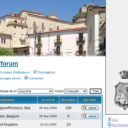
/forum
Groupes d'utilisateurs
S'enregistrer
messages privés
Connexion
éthode de tri:
Ordre
calisation
Inscrit le
Messages
Site Web
gium/Picinisco, Italy
209
08 Sep 2004
els, Belgium
0
08 Sep 2004
FAQ
ed Kingdom
10
14 Oct 2004
Recherche