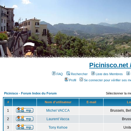
Picinisco.net
FAQ
Rechercher
Liste des Membres
Profil
Se connecter pour vérifier ses 
Picinisco - Forum Index du Forum
Sélectionner la m
#
Nom d'utilisateur
E-mail
Lo
1
Michel VACCA
Brussels, Bel
2
Laurent Vacca
Bruss
3
Tony Kehoe
Unit