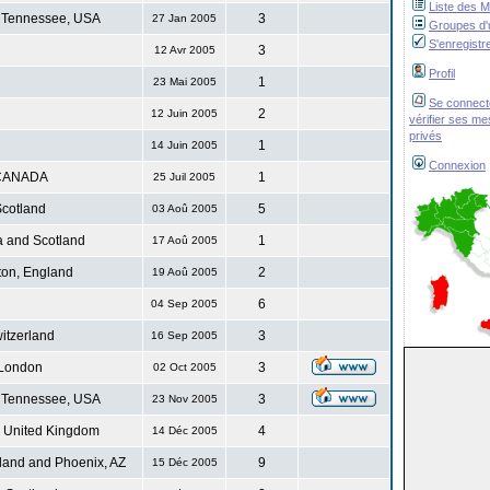
Liste des 
 Tennessee, USA
3
27 Jan 2005
Groupes d'u
S'enregistr
3
12 Avr 2005
Profil
1
23 Mai 2005
Se connect
2
12 Juin 2005
vérifier ses m
privés
1
14 Juin 2005
Connexion
CANADA
1
25 Juil 2005
cotland
5
03 Aoû 2005
 and Scotland
1
17 Aoû 2005
ton, England
2
19 Aoû 2005
6
04 Sep 2005
itzerland
3
16 Sep 2005
London
3
02 Oct 2005
 Tennessee, USA
3
23 Nov 2005
. United Kingdom
4
14 Déc 2005
land and Phoenix, AZ
9
15 Déc 2005