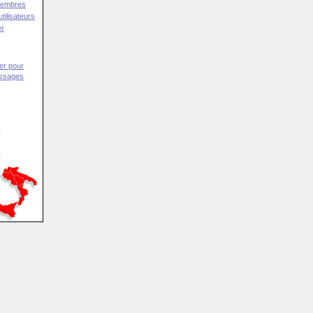
Membres
tilisateurs
er
er pour
essages