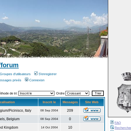
/forum
Groupes d'utilisateurs
S'enregistrer
messages privés
Connexion
éthode de tri:
Ordre
calisation
Inscrit le
Messages
Site Web
gium/Picinisco, Italy
209
08 Sep 2004
els, Belgium
0
08 Sep 2004
FAQ
ed Kingdom
10
14 Oct 2004
Recherche