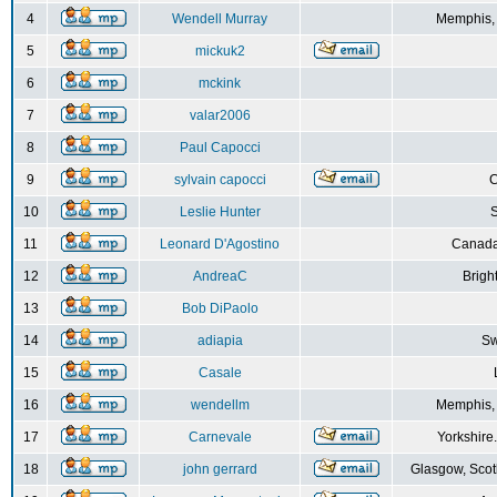
4
Wendell Murray
Memphis,
5
mickuk2
6
mckink
7
valar2006
8
Paul Capocci
9
sylvain capocci
10
Leslie Hunter
S
11
Leonard D'Agostino
Canada
12
AndreaC
Brigh
13
Bob DiPaolo
14
adiapia
Sw
15
Casale
16
wendellm
Memphis,
17
Carnevale
Yorkshire
18
john gerrard
Glasgow, Scot