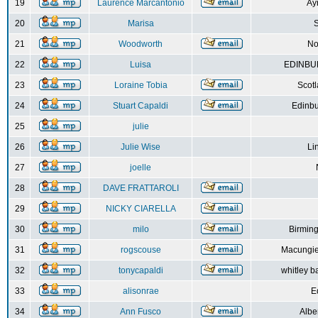
19
Laurence Marcantonio
Ay
20
Marisa
S
21
Woodworth
No
22
Luisa
EDINBUR
23
Loraine Tobia
Scot
24
Stuart Capaldi
Edinbu
25
julie
26
Julie Wise
Li
27
joelle
28
DAVE FRATTAROLI
29
NICKY CIARELLA
30
milo
Birmin
31
rogscouse
Macungie
32
tonycapaldi
whitley b
33
alisonrae
E
34
Ann Fusco
Albe