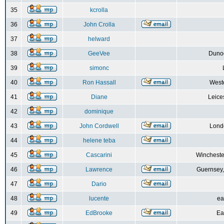
35
kcrolla
36
John Crolla
37
helward
38
GeeVee
Dunoo
39
simonc
40
Ron Hassall
Weste
41
Diane
Leice
42
dominique
43
John Cordwell
Lond
44
helene teba
45
Cascarini
Wincheste
46
Lawrence
Guernsey,
47
Dario
48
lucente
ea
49
EdBrooke
Ea