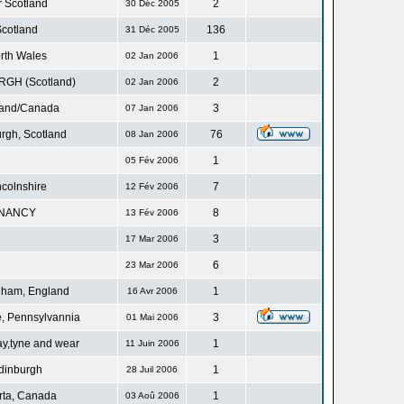
r Scotland
2
30 Déc 2005
cotland
136
31 Déc 2005
rth Wales
1
02 Jan 2006
GH (Scotland)
2
02 Jan 2006
land/Canada
3
07 Jan 2006
rgh, Scotland
76
08 Jan 2006
1
05 Fév 2006
ncolnshire
7
12 Fév 2006
NANCY
8
13 Fév 2006
3
17 Mar 2006
6
23 Mar 2006
gham, England
1
16 Avr 2006
, Pennsylvannia
3
01 Mai 2006
ay,tyne and wear
1
11 Juin 2006
dinburgh
1
28 Juil 2006
rta, Canada
1
03 Aoû 2006