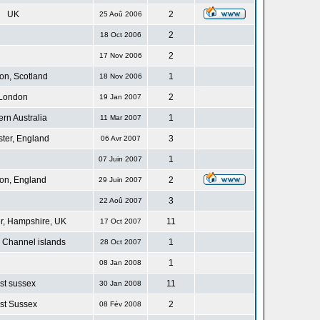
UK
2
25 Aoû 2006
2
18 Oct 2006
2
17 Nov 2006
n, Scotland
1
18 Nov 2006
London
2
19 Jan 2007
rn Australia
1
11 Mar 2007
ster, England
3
06 Avr 2007
1
07 Juin 2007
on, England
2
29 Juin 2007
3
22 Aoû 2007
r, Hampshire, UK
11
17 Oct 2007
 Channel islands
1
28 Oct 2007
1
08 Jan 2008
st sussex
11
30 Jan 2008
st Sussex
2
08 Fév 2008