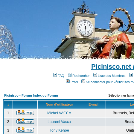
Picinisco.net
FAQ
Rechercher
Liste des Membres
Profil
Se connecter pour vérifier ses 
Picinisco - Forum Index du Forum
Sélectionner la m
#
Nom d'utilisateur
E-mail
Lo
1
Michel VACCA
Brussels, Bel
2
Laurent Vacca
Bruss
3
Tony Kehoe
Unit