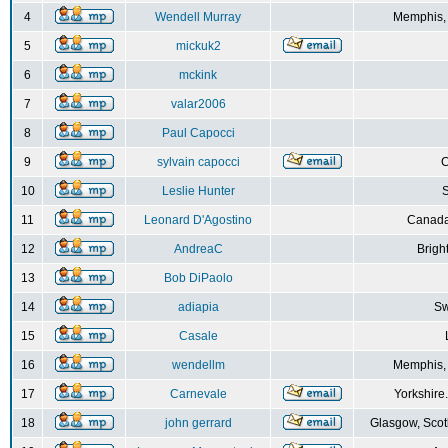
4
Wendell Murray
Memphis,
5
mickuk2
6
mckink
7
valar2006
8
Paul Capocci
9
sylvain capocci
10
Leslie Hunter
S
11
Leonard D'Agostino
Canada
12
AndreaC
Brigh
13
Bob DiPaolo
14
adiapia
Sw
15
Casale
16
wendellm
Memphis,
17
Carnevale
Yorkshire
18
john gerrard
Glasgow, Scot