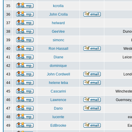
35
kcrolla
36
John Crolla
37
helward
38
GeeVee
Dunoo
39
simonc
40
Ron Hassall
Weste
41
Diane
Leice
42
dominique
43
John Cordwell
Lond
44
helene teba
45
Cascarini
Wincheste
46
Lawrence
Guernsey,
47
Dario
48
lucente
ea
49
EdBrooke
Ea