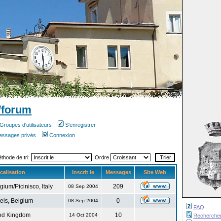
/forum
Groupes d'utilisateurs
S'enregistrer
messages privés
Connexion
éthode de tri:
Ordre
calisation
Inscrit le
Messages
Site Web
gium/Picinisco, Italy
209
08 Sep 2004
els, Belgium
0
08 Sep 2004
FAQ
ed Kingdom
10
14 Oct 2004
Recherche