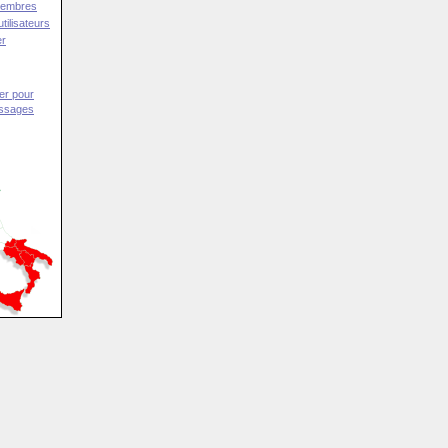
Membres
tilisateurs
er
er pour
essages