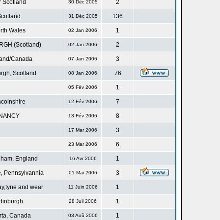
r Scotland
2
30 Déc 2005
cotland
136
31 Déc 2005
rth Wales
1
02 Jan 2006
GH (Scotland)
2
02 Jan 2006
land/Canada
3
07 Jan 2006
rgh, Scotland
76
08 Jan 2006
1
05 Fév 2006
ncolnshire
7
12 Fév 2006
NANCY
8
13 Fév 2006
3
17 Mar 2006
6
23 Mar 2006
gham, England
1
16 Avr 2006
, Pennsylvannia
3
01 Mai 2006
ay,tyne and wear
1
11 Juin 2006
dinburgh
1
28 Juil 2006
rta, Canada
1
03 Aoû 2006