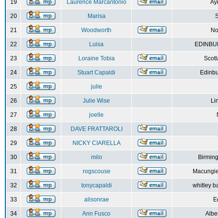
19
Laurence Marcantonio
Ay
20
Marisa
S
21
Woodworth
No
22
Luisa
EDINBUR
23
Loraine Tobia
Scot
24
Stuart Capaldi
Edinbu
25
julie
26
Julie Wise
Li
27
joelle
28
DAVE FRATTAROLI
29
NICKY CIARELLA
30
milo
Birmin
31
rogscouse
Macungie
32
tonycapaldi
whitley b
33
alisonrae
E
34
Ann Fusco
Albe