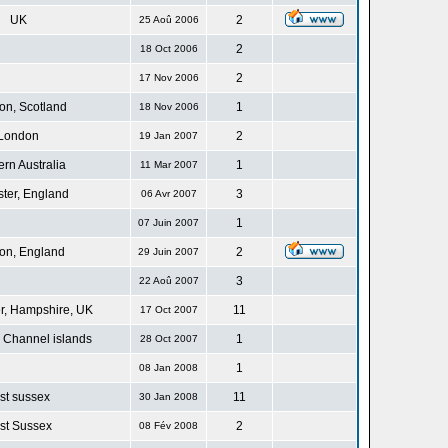
UK
2
25 Aoû 2006
2
18 Oct 2006
2
17 Nov 2006
n, Scotland
1
18 Nov 2006
London
2
19 Jan 2007
rn Australia
1
11 Mar 2007
ster, England
3
06 Avr 2007
1
07 Juin 2007
on, England
2
29 Juin 2007
3
22 Aoû 2007
r, Hampshire, UK
11
17 Oct 2007
 Channel islands
1
28 Oct 2007
1
08 Jan 2008
st sussex
11
30 Jan 2008
st Sussex
2
08 Fév 2008