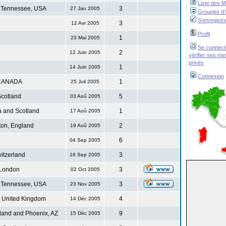
Liste des 
 Tennessee, USA
3
27 Jan 2005
Groupes d'u
S'enregistr
3
12 Avr 2005
Profil
1
23 Mai 2005
Se connect
2
12 Juin 2005
vérifier ses m
privés
1
14 Juin 2005
Connexion
CANADA
1
25 Juil 2005
cotland
5
03 Aoû 2005
 and Scotland
1
17 Aoû 2005
ton, England
2
19 Aoû 2005
6
04 Sep 2005
itzerland
3
16 Sep 2005
London
3
02 Oct 2005
 Tennessee, USA
3
23 Nov 2005
. United Kingdom
4
14 Déc 2005
land and Phoenix, AZ
9
15 Déc 2005