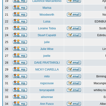
19
Laurence Marcantonio
Ay
20
Marisa
S
21
Woodworth
No
22
Luisa
EDINBUR
23
Loraine Tobia
Scot
24
Stuart Capaldi
Edinbu
25
julie
26
Julie Wise
Li
27
joelle
28
DAVE FRATTAROLI
29
NICKY CIARELLA
30
milo
Birmin
31
rogscouse
Macungie
32
tonycapaldi
whitley b
33
alisonrae
E
34
Ann Fusco
Albe