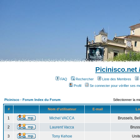
Picinisco.net
FAQ
Rechercher
Liste des Membres
Profil
Se connecter pour vérifier ses 
Picinisco - Forum Index du Forum
Sélectionner la m
#
Nom d'utilisateur
E-mail
Lo
1
Michel VACCA
Brussels, Bel
2
Laurent Vacca
Bruss
3
Tony Kehoe
Unit