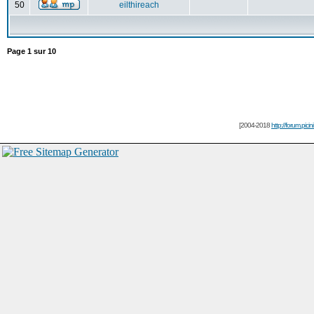
50
eilthireach
Page
1
sur
10
[2004-2018
http://forum.picin