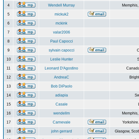
4
Wendell Murray
Memphis,
5
mickuk2
6
mckink
7
valar2006
8
Paul Capocci
9
sylvain capocci
10
Leslie Hunter
S
11
Leonard D'Agostino
Canada
12
AndreaC
Brigh
13
Bob DiPaolo
14
adiapia
Sw
15
Casale
16
wendellm
Memphis,
17
Carnevale
Yorkshire
18
john gerrard
Glasgow, Scot