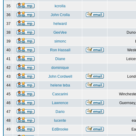
35
kcrolla
36
John Crolla
37
helward
38
GeeVee
Dunoo
39
simonc
40
Ron Hassall
Weste
41
Diane
Leice
42
dominique
43
John Cordwell
Lond
44
helene teba
45
Cascarini
Wincheste
46
Lawrence
Guernsey,
47
Dario
48
lucente
ea
49
EdBrooke
Ea