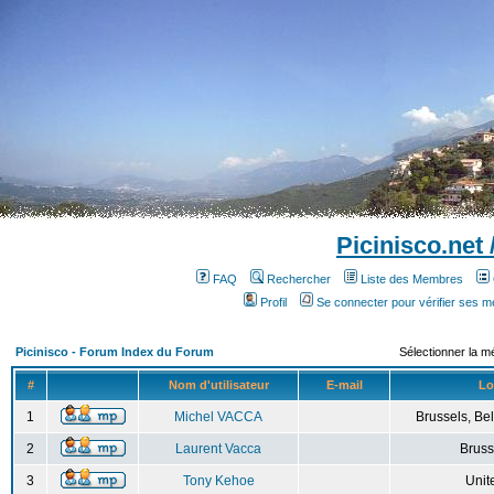
Picinisco.net
FAQ
Rechercher
Liste des Membres
Profil
Se connecter pour vérifier ses 
Picinisco - Forum Index du Forum
Sélectionner la m
#
Nom d'utilisateur
E-mail
Lo
1
Michel VACCA
Brussels, Bel
2
Laurent Vacca
Bruss
3
Tony Kehoe
Unit