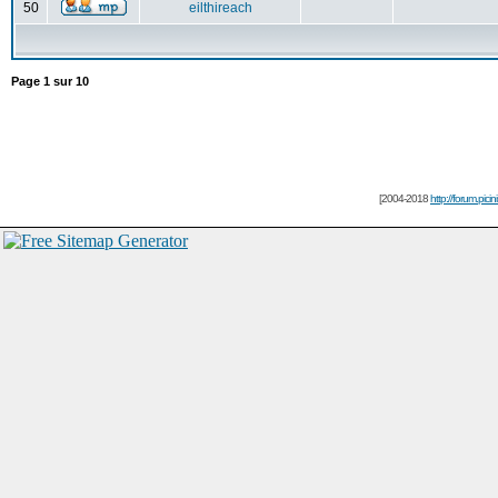
50
eilthireach
Page
1
sur
10
[2004-2018
http://forum.picin