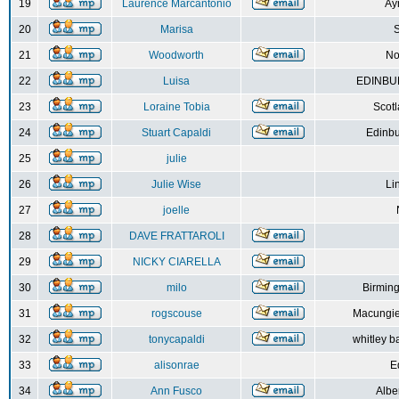
19
Laurence Marcantonio
Ay
20
Marisa
S
21
Woodworth
No
22
Luisa
EDINBUR
23
Loraine Tobia
Scot
24
Stuart Capaldi
Edinbu
25
julie
26
Julie Wise
Li
27
joelle
28
DAVE FRATTAROLI
29
NICKY CIARELLA
30
milo
Birmin
31
rogscouse
Macungie
32
tonycapaldi
whitley b
33
alisonrae
E
34
Ann Fusco
Albe