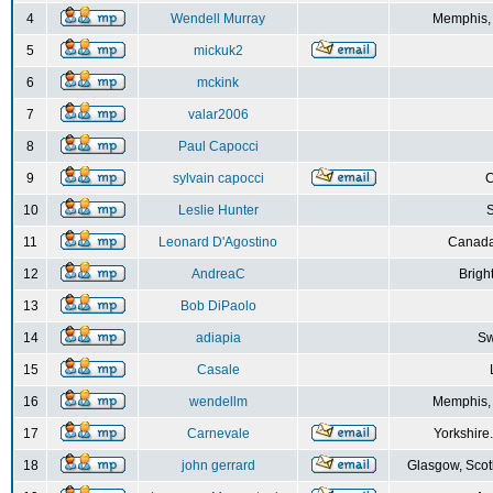
4
Wendell Murray
Memphis,
5
mickuk2
6
mckink
7
valar2006
8
Paul Capocci
9
sylvain capocci
10
Leslie Hunter
S
11
Leonard D'Agostino
Canada
12
AndreaC
Brigh
13
Bob DiPaolo
14
adiapia
Sw
15
Casale
16
wendellm
Memphis,
17
Carnevale
Yorkshire
18
john gerrard
Glasgow, Scot