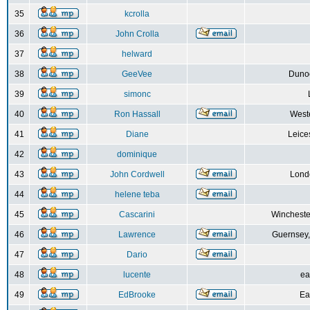
35
kcrolla
36
John Crolla
37
helward
38
GeeVee
Dunoo
39
simonc
40
Ron Hassall
Weste
41
Diane
Leice
42
dominique
43
John Cordwell
Lond
44
helene teba
45
Cascarini
Wincheste
46
Lawrence
Guernsey,
47
Dario
48
lucente
ea
49
EdBrooke
Ea