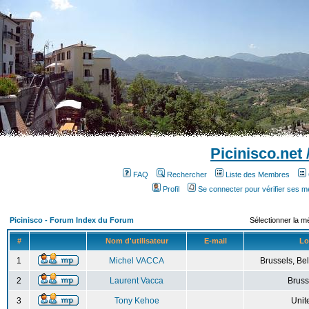
Picinisco.net
FAQ
Rechercher
Liste des Membres
Profil
Se connecter pour vérifier ses 
Picinisco - Forum Index du Forum
Sélectionner la m
#
Nom d'utilisateur
E-mail
Lo
1
Michel VACCA
Brussels, Bel
2
Laurent Vacca
Bruss
3
Tony Kehoe
Unit