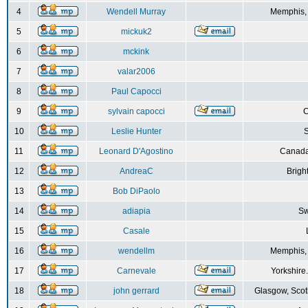
4
Wendell Murray
Memphis,
5
mickuk2
6
mckink
7
valar2006
8
Paul Capocci
9
sylvain capocci
10
Leslie Hunter
S
11
Leonard D'Agostino
Canada
12
AndreaC
Brigh
13
Bob DiPaolo
14
adiapia
Sw
15
Casale
16
wendellm
Memphis,
17
Carnevale
Yorkshire
18
john gerrard
Glasgow, Scot