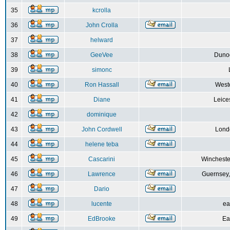
35
kcrolla
36
John Crolla
37
helward
38
GeeVee
Dunoo
39
simonc
40
Ron Hassall
Weste
41
Diane
Leice
42
dominique
43
John Cordwell
Lond
44
helene teba
45
Cascarini
Wincheste
46
Lawrence
Guernsey,
47
Dario
48
lucente
ea
49
EdBrooke
Ea