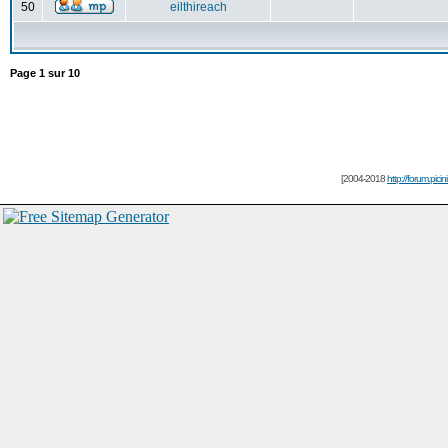
50
eilthireach
Page
1
sur
10
[2004-2018
http://forum.picin