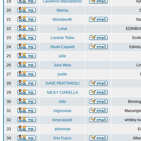
19
Laurence Marcantonio
Ay
20
Marisa
S
21
Woodworth
No
22
Luisa
EDINBUR
23
Loraine Tobia
Scot
24
Stuart Capaldi
Edinbu
25
julie
26
Julie Wise
Li
27
joelle
28
DAVE FRATTAROLI
29
NICKY CIARELLA
30
milo
Birmin
31
rogscouse
Macungie
32
tonycapaldi
whitley b
33
alisonrae
E
34
Ann Fusco
Albe