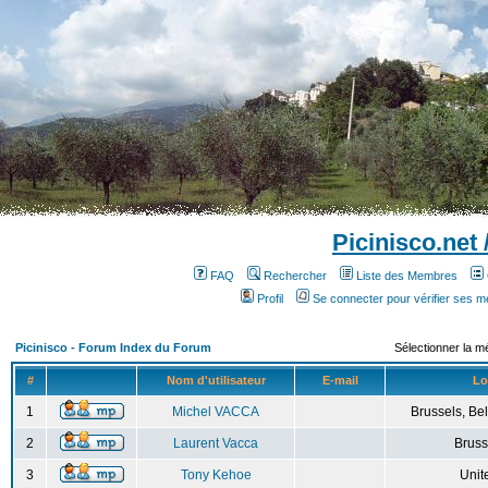
Picinisco.net
FAQ
Rechercher
Liste des Membres
Profil
Se connecter pour vérifier ses 
Picinisco - Forum Index du Forum
Sélectionner la m
#
Nom d'utilisateur
E-mail
Lo
1
Michel VACCA
Brussels, Bel
2
Laurent Vacca
Bruss
3
Tony Kehoe
Unit