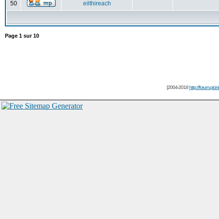
50
eilthireach
Page
1
sur
10
[2004-2018
http://forum.picin