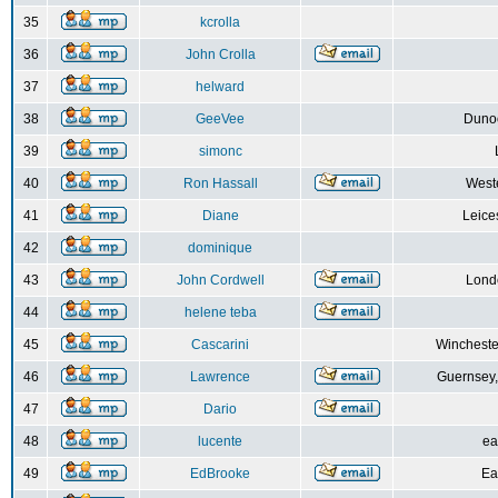
35
kcrolla
36
John Crolla
37
helward
38
GeeVee
Dunoo
39
simonc
40
Ron Hassall
Weste
41
Diane
Leice
42
dominique
43
John Cordwell
Lond
44
helene teba
45
Cascarini
Wincheste
46
Lawrence
Guernsey,
47
Dario
48
lucente
ea
49
EdBrooke
Ea