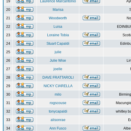
19
Laurence Marcantonio
Ay
20
Marisa
S
21
Woodworth
No
22
Luisa
EDINBUR
23
Loraine Tobia
Scot
24
Stuart Capaldi
Edinbu
25
julie
26
Julie Wise
Li
27
joelle
28
DAVE FRATTAROLI
29
NICKY CIARELLA
30
milo
Birmin
31
rogscouse
Macungie
32
tonycapaldi
whitley b
33
alisonrae
E
34
Ann Fusco
Albe