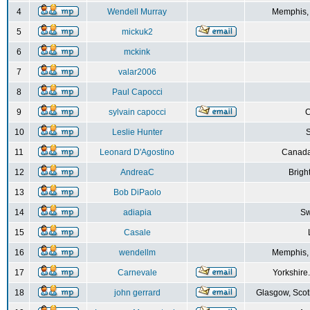
4
Wendell Murray
Memphis,
5
mickuk2
6
mckink
7
valar2006
8
Paul Capocci
9
sylvain capocci
10
Leslie Hunter
S
11
Leonard D'Agostino
Canada
12
AndreaC
Brigh
13
Bob DiPaolo
14
adiapia
Sw
15
Casale
16
wendellm
Memphis,
17
Carnevale
Yorkshire
18
john gerrard
Glasgow, Scot