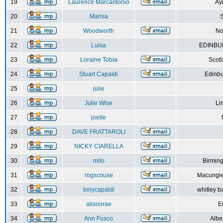
19
Laurence Marcantonio
Ay
20
Marisa
S
21
Woodworth
No
22
Luisa
EDINBUR
23
Loraine Tobia
Scot
24
Stuart Capaldi
Edinbu
25
julie
26
Julie Wise
Li
27
joelle
28
DAVE FRATTAROLI
29
NICKY CIARELLA
30
milo
Birmin
31
rogscouse
Macungie
32
tonycapaldi
whitley b
33
alisonrae
E
34
Ann Fusco
Albe