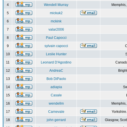
4
Wendell Murray
Memphis,
5
mickuk2
6
mckink
7
valar2006
8
Paul Capocci
9
sylvain capocci
10
Leslie Hunter
S
11
Leonard D'Agostino
Canada
12
AndreaC
Brigh
13
Bob DiPaolo
14
adiapia
Sw
15
Casale
16
wendellm
Memphis,
17
Carnevale
Yorkshire
18
john gerrard
Glasgow, Scot