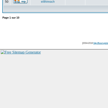
50
eilthireach
Page
1
sur
10
[2004-2018
http://forum.picin