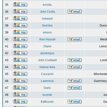
35
kcrolla
36
John Crolla
37
helward
38
GeeVee
Dunoo
39
simonc
40
Ron Hassall
Weste
41
Diane
Leice
42
dominique
43
John Cordwell
Lond
44
helene teba
45
Cascarini
Wincheste
46
Lawrence
Guernsey,
47
Dario
48
lucente
ea
49
EdBrooke
Ea