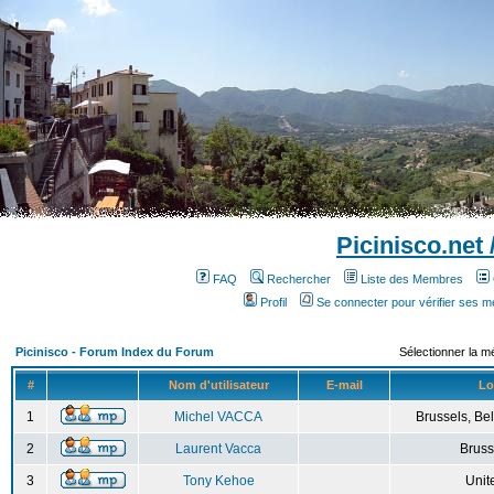
Picinisco.net
FAQ
Rechercher
Liste des Membres
Profil
Se connecter pour vérifier ses 
Picinisco - Forum Index du Forum
Sélectionner la m
#
Nom d'utilisateur
E-mail
Lo
1
Michel VACCA
Brussels, Bel
2
Laurent Vacca
Bruss
3
Tony Kehoe
Unit