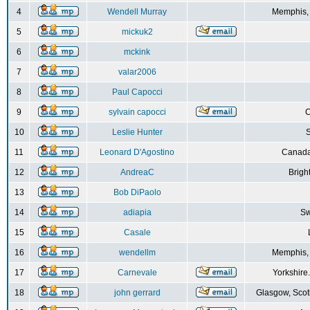
4
Wendell Murray
Memphis,
5
mickuk2
6
mckink
7
valar2006
8
Paul Capocci
9
sylvain capocci
10
Leslie Hunter
S
11
Leonard D'Agostino
Canada
12
AndreaC
Brigh
13
Bob DiPaolo
14
adiapia
Sw
15
Casale
16
wendellm
Memphis,
17
Carnevale
Yorkshire
18
john gerrard
Glasgow, Scot