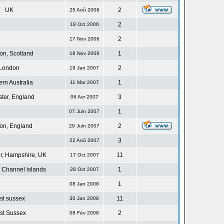
UK
2
25 Aoû 2006
2
18 Oct 2006
2
17 Nov 2006
n, Scotland
1
18 Nov 2006
London
2
19 Jan 2007
rn Australia
1
11 Mar 2007
ster, England
3
06 Avr 2007
1
07 Juin 2007
on, England
2
29 Juin 2007
3
22 Aoû 2007
r, Hampshire, UK
11
17 Oct 2007
 Channel islands
1
28 Oct 2007
1
08 Jan 2008
st sussex
11
30 Jan 2008
st Sussex
2
08 Fév 2008