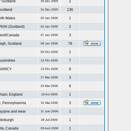
r Scotland
2
30 Déc 2005
cotland
136
31 Déc 2005
rth Wales
1
02 Jan 2006
GH (Scotland)
2
02 Jan 2006
land/Canada
3
07 Jan 2006
rgh, Scotland
76
08 Jan 2006
1
05 Fév 2006
ncolnshire
7
12 Fév 2006
NANCY
8
13 Fév 2006
3
17 Mar 2006
6
23 Mar 2006
gham, England
1
16 Avr 2006
, Pennsylvannia
3
01 Mai 2006
ay,tyne and wear
1
11 Juin 2006
dinburgh
1
28 Juil 2006
rta, Canada
1
03 Aoû 2006