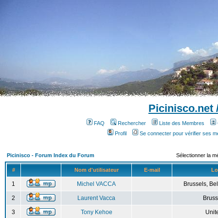
Picinisco.net
FAQ
Rechercher
Liste des Membres
Profil
Se connecter pour vérifier ses 
Picinisco - Forum Index du Forum
Sélectionner la m
#
Nom d'utilisateur
E-mail
Lo
1
Michel VACCA
Brussels, Bel
2
Laurent Vacca
Bruss
3
Tony Kehoe
Unit