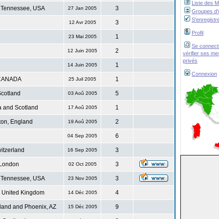
Liste des 
 Tennessee, USA
3
27 Jan 2005
Groupes d'u
S'enregistr
3
12 Avr 2005
Profil
1
23 Mai 2005
Se connect
2
12 Juin 2005
vérifier ses m
privés
1
14 Juin 2005
Connexion
CANADA
1
25 Juil 2005
cotland
5
03 Aoû 2005
 and Scotland
1
17 Aoû 2005
ton, England
2
19 Aoû 2005
6
04 Sep 2005
itzerland
3
16 Sep 2005
London
3
02 Oct 2005
 Tennessee, USA
3
23 Nov 2005
. United Kingdom
4
14 Déc 2005
land and Phoenix, AZ
9
15 Déc 2005