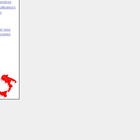
Membres
tilisateurs
er
er pour
essages