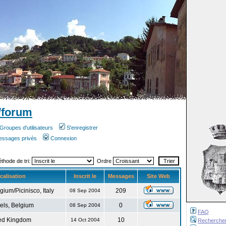
/forum
Groupes d'utilisateurs
S'enregistrer
messages privés
Connexion
éthode de tri:
Ordre
calisation
Inscrit le
Messages
Site Web
gium/Picinisco, Italy
209
08 Sep 2004
els, Belgium
0
08 Sep 2004
FAQ
ed Kingdom
10
14 Oct 2004
Recherche