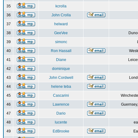
35
kcrolla
36
John Crolla
37
helward
38
GeeVee
Dunoo
39
simonc
40
Ron Hassall
Weste
41
Diane
Leice
42
dominique
43
John Cordwell
Lond
44
helene teba
45
Cascarini
Wincheste
46
Lawrence
Guernsey,
47
Dario
48
lucente
ea
49
EdBrooke
Ea