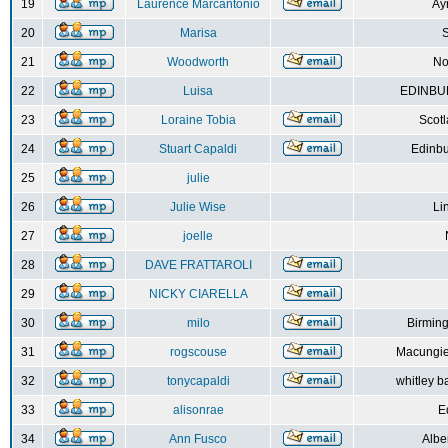
19
Laurence Marcantonio
Ay
20
Marisa
S
21
Woodworth
No
22
Luisa
EDINBUR
23
Loraine Tobia
Scot
24
Stuart Capaldi
Edinbu
25
julie
26
Julie Wise
Li
27
joelle
28
DAVE FRATTAROLI
29
NICKY CIARELLA
30
milo
Birmin
31
rogscouse
Macungie
32
tonycapaldi
whitley b
33
alisonrae
E
34
Ann Fusco
Albe