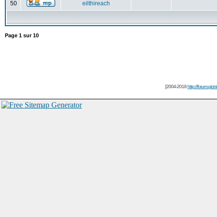
50
eilthireach
Page
1
sur
10
[2004-2018
http://forum.picin