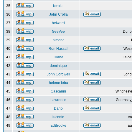
35
kcrolla
36
John Crolla
37
helward
38
GeeVee
Dunoo
39
simonc
40
Ron Hassall
Weste
41
Diane
Leice
42
dominique
43
John Cordwell
Lond
44
helene teba
45
Cascarini
Wincheste
46
Lawrence
Guernsey,
47
Dario
48
lucente
ea
49
EdBrooke
Ea