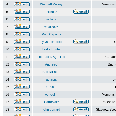
4
Wendell Murray
Memphis,
5
mickuk2
6
mckink
7
valar2006
8
Paul Capocci
9
sylvain capocci
10
Leslie Hunter
S
11
Leonard D'Agostino
Canada
12
AndreaC
Brigh
13
Bob DiPaolo
14
adiapia
Sw
15
Casale
16
wendellm
Memphis,
17
Carnevale
Yorkshire
18
john gerrard
Glasgow, Scot