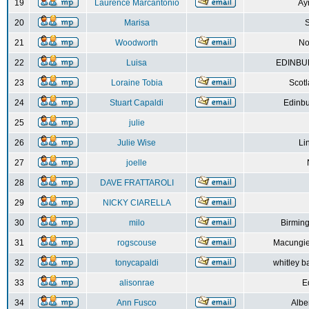
19
Laurence Marcantonio
Ay
20
Marisa
S
21
Woodworth
No
22
Luisa
EDINBUR
23
Loraine Tobia
Scot
24
Stuart Capaldi
Edinbu
25
julie
26
Julie Wise
Li
27
joelle
28
DAVE FRATTAROLI
29
NICKY CIARELLA
30
milo
Birmin
31
rogscouse
Macungie
32
tonycapaldi
whitley b
33
alisonrae
E
34
Ann Fusco
Albe