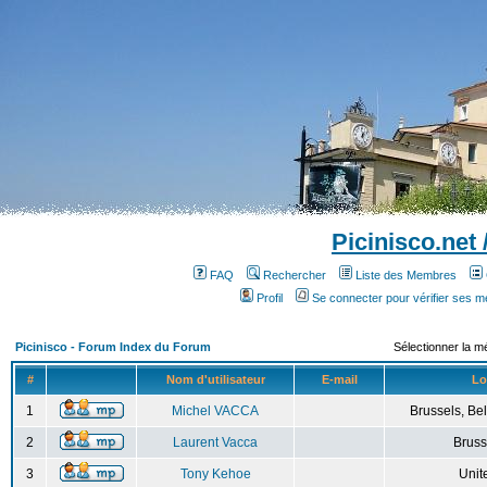
Picinisco.net
FAQ
Rechercher
Liste des Membres
Profil
Se connecter pour vérifier ses 
Picinisco - Forum Index du Forum
Sélectionner la m
#
Nom d'utilisateur
E-mail
Lo
1
Michel VACCA
Brussels, Bel
2
Laurent Vacca
Bruss
3
Tony Kehoe
Unit