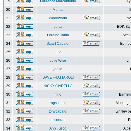
19
Laurence Marcantonio
Ay
20
Marisa
S
21
Woodworth
No
22
Luisa
EDINBUR
23
Loraine Tobia
Scot
24
Stuart Capaldi
Edinbu
25
julie
26
Julie Wise
Li
27
joelle
28
DAVE FRATTAROLI
29
NICKY CIARELLA
30
milo
Birmin
31
rogscouse
Macungie
32
tonycapaldi
whitley b
33
alisonrae
E
34
Ann Fusco
Albe