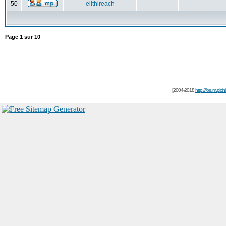
50
eilthireach
Page
1
sur
10
[2004-2018
http://forum.picin