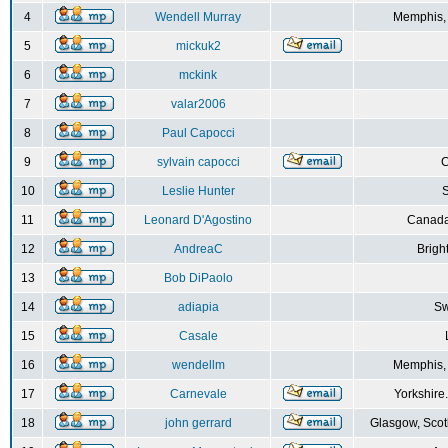
4
Wendell Murray
Memphis,
5
mickuk2
6
mckink
7
valar2006
8
Paul Capocci
9
sylvain capocci
10
Leslie Hunter
S
11
Leonard D'Agostino
Canada
12
AndreaC
Brigh
13
Bob DiPaolo
14
adiapia
Sw
15
Casale
16
wendellm
Memphis,
17
Carnevale
Yorkshire
18
john gerrard
Glasgow, Scot