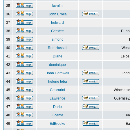
35
kcrolla
36
John Crolla
37
helward
38
GeeVee
Dunoo
39
simonc
40
Ron Hassall
Weste
41
Diane
Leice
42
dominique
43
John Cordwell
Lond
44
helene teba
45
Cascarini
Wincheste
46
Lawrence
Guernsey,
47
Dario
48
lucente
ea
49
EdBrooke
Ea