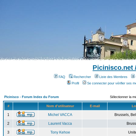
Picinisco.net
FAQ
Rechercher
Liste des Membres
Profil
Se connecter pour vérifier ses 
Picinisco - Forum Index du Forum
Sélectionner la m
#
Nom d'utilisateur
E-mail
Lo
1
Michel VACCA
Brussels, Bel
2
Laurent Vacca
Bruss
3
Tony Kehoe
Unit