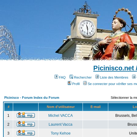
Picinisco.net
FAQ
Rechercher
Liste des Membres
Profil
Se connecter pour vérifier ses 
Picinisco - Forum Index du Forum
Sélectionner la m
#
Nom d'utilisateur
E-mail
Lo
1
Michel VACCA
Brussels, Bel
2
Laurent Vacca
Bruss
3
Tony Kehoe
Unit