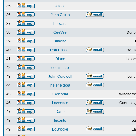
35
kcrolla
36
John Crolla
37
helward
38
GeeVee
Dunoo
39
simonc
40
Ron Hassall
Weste
41
Diane
Leice
42
dominique
43
John Cordwell
Lond
44
helene teba
45
Cascarini
Wincheste
46
Lawrence
Guernsey,
47
Dario
48
lucente
ea
49
EdBrooke
Ea