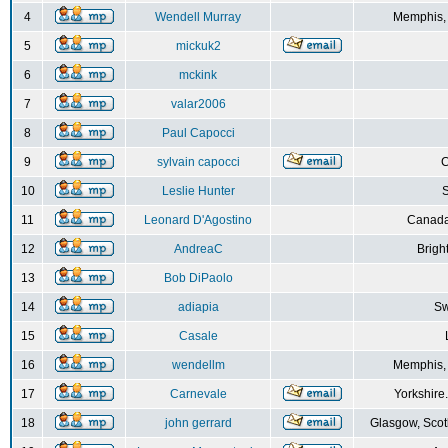
4
Wendell Murray
Memphis,
5
mickuk2
6
mckink
7
valar2006
8
Paul Capocci
9
sylvain capocci
10
Leslie Hunter
S
11
Leonard D'Agostino
Canada
12
AndreaC
Brigh
13
Bob DiPaolo
14
adiapia
Sw
15
Casale
16
wendellm
Memphis,
17
Carnevale
Yorkshire
18
john gerrard
Glasgow, Scot