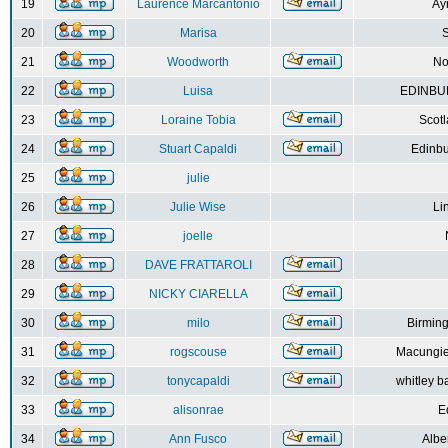
19
Laurence Marcantonio
Ay
20
Marisa
S
21
Woodworth
No
22
Luisa
EDINBUR
23
Loraine Tobia
Scot
24
Stuart Capaldi
Edinbu
25
julie
26
Julie Wise
Li
27
joelle
28
DAVE FRATTAROLI
29
NICKY CIARELLA
30
milo
Birmin
31
rogscouse
Macungie
32
tonycapaldi
whitley b
33
alisonrae
E
34
Ann Fusco
Albe