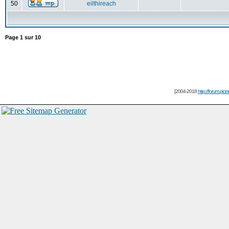
50
eilthireach
Page
1
sur
10
[2004-2018
http://forum.picin