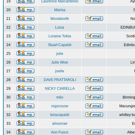
19
Laurence Marcantonio
Ay
20
Marisa
S
21
Woodworth
No
22
Luisa
EDINBUR
23
Loraine Tobia
Scot
24
Stuart Capaldi
Edinbu
25
julie
26
Julie Wise
Li
27
joelle
28
DAVE FRATTAROLI
29
NICKY CIARELLA
30
milo
Birmin
31
rogscouse
Macungie
32
tonycapaldi
whitley b
33
alisonrae
E
34
Ann Fusco
Albe