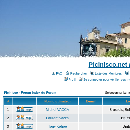
Picinisco.net
FAQ
Rechercher
Liste des Membres
Profil
Se connecter pour vérifier ses 
Picinisco - Forum Index du Forum
Sélectionner la m
#
Nom d'utilisateur
E-mail
Lo
1
Michel VACCA
Brussels, Bel
2
Laurent Vacca
Bruss
3
Tony Kehoe
Unit