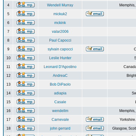
4
Wendell Murray
Memphis,
5
mickuk2
6
mckink
7
valar2006
8
Paul Capocci
9
sylvain capocci
10
Leslie Hunter
S
11
Leonard D'Agostino
Canada
12
AndreaC
Brigh
13
Bob DiPaolo
14
adiapia
Sw
15
Casale
16
wendellm
Memphis,
17
Carnevale
Yorkshire
18
john gerrard
Glasgow, Scot