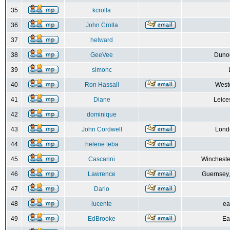
35
kcrolla
36
John Crolla
37
helward
38
GeeVee
Dunoo
39
simonc
40
Ron Hassall
Weste
41
Diane
Leice
42
dominique
43
John Cordwell
Lond
44
helene teba
45
Cascarini
Wincheste
46
Lawrence
Guernsey,
47
Dario
48
lucente
ea
49
EdBrooke
Ea