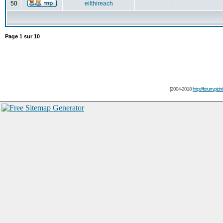
50
eilthireach
Page
1
sur
10
[2004-2018
http://forum.picin