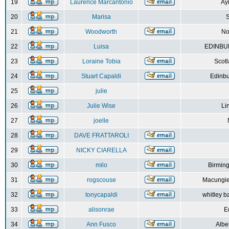
19
Laurence Marcantonio
Ay
20
Marisa
S
21
Woodworth
No
22
Luisa
EDINBUR
23
Loraine Tobia
Scot
24
Stuart Capaldi
Edinbu
25
julie
26
Julie Wise
Li
27
joelle
28
DAVE FRATTAROLI
29
NICKY CIARELLA
30
milo
Birmin
31
rogscouse
Macungie
32
tonycapaldi
whitley b
33
alisonrae
E
34
Ann Fusco
Albe