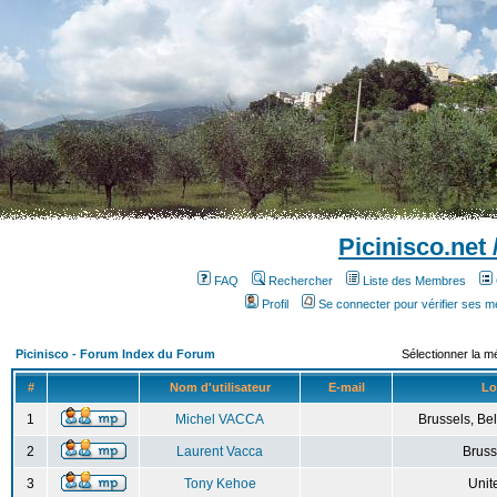
Picinisco.net
FAQ
Rechercher
Liste des Membres
Profil
Se connecter pour vérifier ses 
Picinisco - Forum Index du Forum
Sélectionner la m
#
Nom d'utilisateur
E-mail
Lo
1
Michel VACCA
Brussels, Bel
2
Laurent Vacca
Bruss
3
Tony Kehoe
Unit