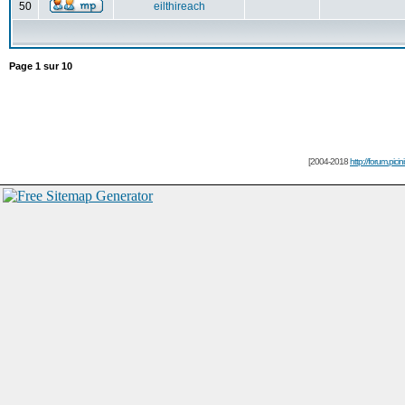
50
eilthireach
Page
1
sur
10
[2004-2018
http://forum.picin