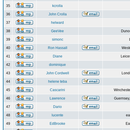
35
kcrolla
36
John Crolla
37
helward
38
GeeVee
Dunoo
39
simonc
40
Ron Hassall
Weste
41
Diane
Leice
42
dominique
43
John Cordwell
Lond
44
helene teba
45
Cascarini
Wincheste
46
Lawrence
Guernsey,
47
Dario
48
lucente
ea
49
EdBrooke
Ea