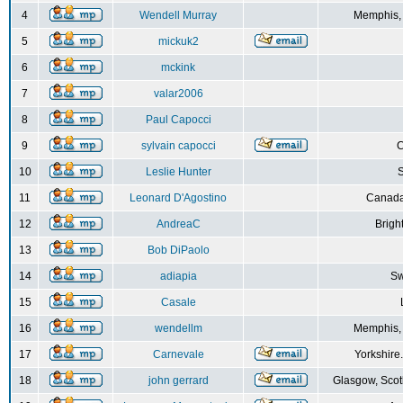
4
Wendell Murray
Memphis,
5
mickuk2
6
mckink
7
valar2006
8
Paul Capocci
9
sylvain capocci
10
Leslie Hunter
S
11
Leonard D'Agostino
Canada
12
AndreaC
Brigh
13
Bob DiPaolo
14
adiapia
Sw
15
Casale
16
wendellm
Memphis,
17
Carnevale
Yorkshire
18
john gerrard
Glasgow, Scot