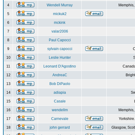
4
Wendell Murray
Memphis,
5
mickuk2
6
mckink
7
valar2006
8
Paul Capocci
9
sylvain capocci
10
Leslie Hunter
S
11
Leonard D'Agostino
Canada
12
AndreaC
Brigh
13
Bob DiPaolo
14
adiapia
Sw
15
Casale
16
wendellm
Memphis,
17
Carnevale
Yorkshire
18
john gerrard
Glasgow, Scot