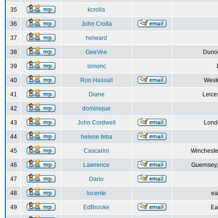
35
kcrolla
36
John Crolla
37
helward
38
GeeVee
Dunoo
39
simonc
40
Ron Hassall
Weste
41
Diane
Leice
42
dominique
43
John Cordwell
Lond
44
helene teba
45
Cascarini
Wincheste
46
Lawrence
Guernsey,
47
Dario
48
lucente
ea
49
EdBrooke
Ea