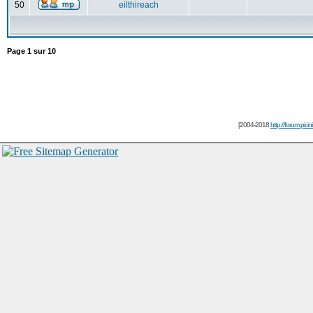
50
eilthireach
Page
1
sur
10
[2004-2018
http://forum.picin