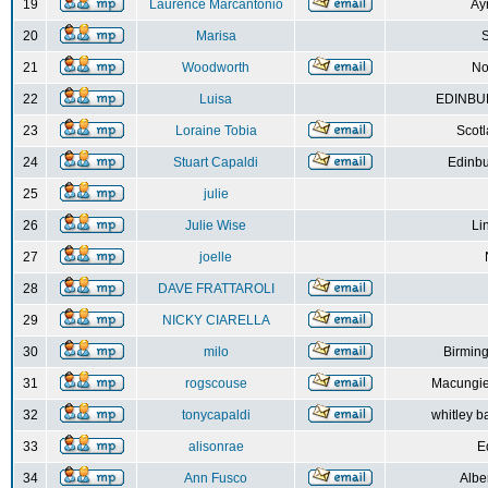
19
Laurence Marcantonio
Ay
20
Marisa
S
21
Woodworth
No
22
Luisa
EDINBUR
23
Loraine Tobia
Scot
24
Stuart Capaldi
Edinbu
25
julie
26
Julie Wise
Li
27
joelle
28
DAVE FRATTAROLI
29
NICKY CIARELLA
30
milo
Birmin
31
rogscouse
Macungie
32
tonycapaldi
whitley b
33
alisonrae
E
34
Ann Fusco
Albe