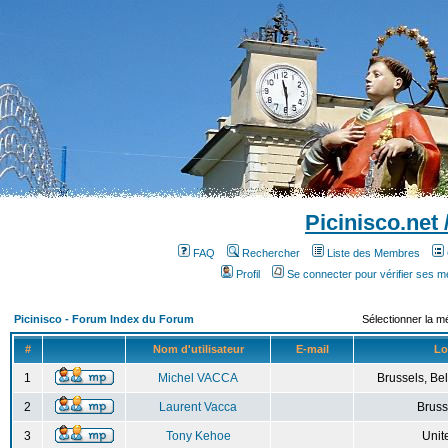
Picinisco.net
FAQ
Rechercher
Liste des Membres
Profil
Se connecter pour vérifier ses 
Picinisco - Forum Index du Forum
Sélectionner la m
#
Nom d'utilisateur
E-mail
Lo
1
Michel VACCA
Brussels, Bel
2
Laurent Vacca
Bruss
3
Tony Kehoe
Unit