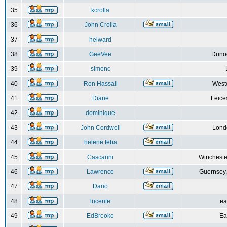
35
kcrolla
36
John Crolla
37
helward
38
GeeVee
Dunoo
39
simonc
40
Ron Hassall
Weste
41
Diane
Leice
42
dominique
43
John Cordwell
Lond
44
helene teba
45
Cascarini
Wincheste
46
Lawrence
Guernsey,
47
Dario
48
lucente
ea
49
EdBrooke
Ea