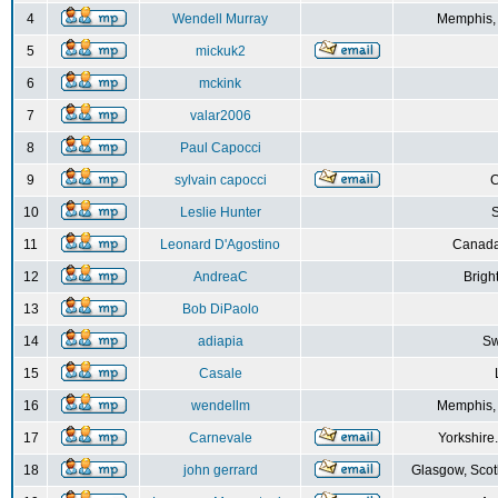
4
Wendell Murray
Memphis,
5
mickuk2
6
mckink
7
valar2006
8
Paul Capocci
9
sylvain capocci
10
Leslie Hunter
S
11
Leonard D'Agostino
Canada
12
AndreaC
Brigh
13
Bob DiPaolo
14
adiapia
Sw
15
Casale
16
wendellm
Memphis,
17
Carnevale
Yorkshire
18
john gerrard
Glasgow, Scot