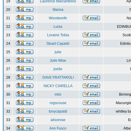
19
Laurence Marcantonio
Ay
20
Marisa
S
21
Woodworth
No
22
Luisa
EDINBUR
23
Loraine Tobia
Scot
24
Stuart Capaldi
Edinbu
25
julie
26
Julie Wise
Li
27
joelle
28
DAVE FRATTAROLI
29
NICKY CIARELLA
30
milo
Birmin
31
rogscouse
Macungie
32
tonycapaldi
whitley b
33
alisonrae
E
34
Ann Fusco
Albe