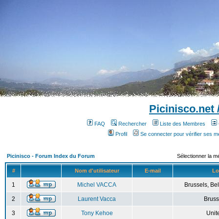
Picinisco.net
FAQ
Rechercher
Liste des Membres
Profil
Se connecter pour vérifier ses 
Picinisco - Forum Index du Forum
Sélectionner la m
#
Nom d'utilisateur
E-mail
Lo
1
Michel VACCA
Brussels, Bel
2
Laurent Vacca
Bruss
3
Tony Kehoe
Unit