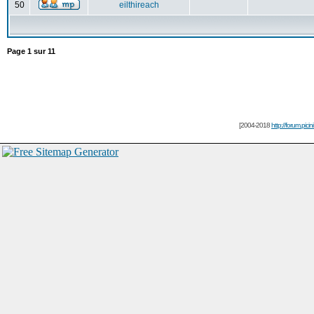
50
eilthireach
Page
1
sur
11
[2004-2018
http://forum.picin