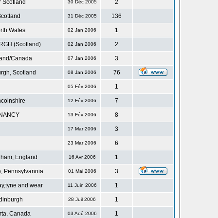
r Scotland
2
30 Déc 2005
cotland
136
31 Déc 2005
rth Wales
1
02 Jan 2006
GH (Scotland)
2
02 Jan 2006
land/Canada
3
07 Jan 2006
rgh, Scotland
76
08 Jan 2006
1
05 Fév 2006
ncolnshire
7
12 Fév 2006
NANCY
8
13 Fév 2006
3
17 Mar 2006
6
23 Mar 2006
gham, England
1
16 Avr 2006
, Pennsylvannia
3
01 Mai 2006
ay,tyne and wear
1
11 Juin 2006
dinburgh
1
28 Juil 2006
rta, Canada
1
03 Aoû 2006