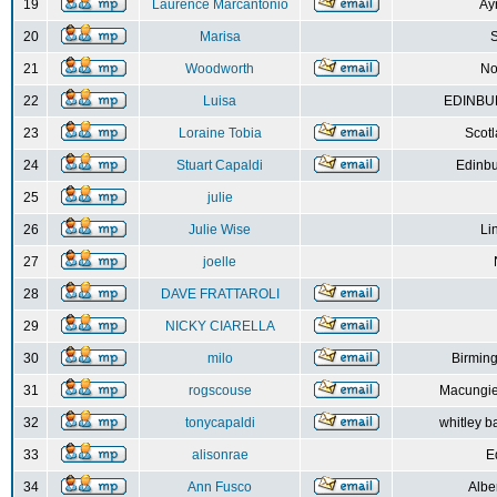
19
Laurence Marcantonio
Ay
20
Marisa
S
21
Woodworth
No
22
Luisa
EDINBUR
23
Loraine Tobia
Scot
24
Stuart Capaldi
Edinbu
25
julie
26
Julie Wise
Li
27
joelle
28
DAVE FRATTAROLI
29
NICKY CIARELLA
30
milo
Birmin
31
rogscouse
Macungie
32
tonycapaldi
whitley b
33
alisonrae
E
34
Ann Fusco
Albe