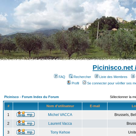
Picinisco.net
FAQ
Rechercher
Liste des Membres
Profil
Se connecter pour vérifier ses 
Picinisco - Forum Index du Forum
Sélectionner la m
#
Nom d'utilisateur
E-mail
Lo
1
Michel VACCA
Brussels, Bel
2
Laurent Vacca
Bruss
3
Tony Kehoe
Unit