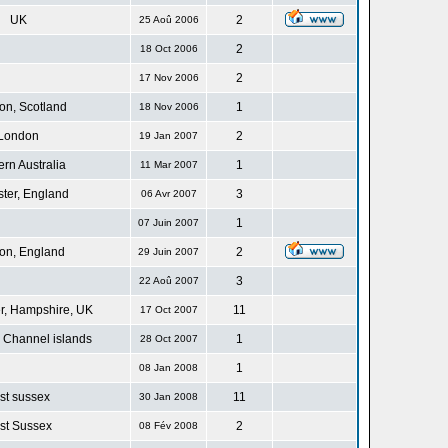
UK
2
25 Aoû 2006
2
18 Oct 2006
2
17 Nov 2006
n, Scotland
1
18 Nov 2006
London
2
19 Jan 2007
rn Australia
1
11 Mar 2007
ster, England
3
06 Avr 2007
1
07 Juin 2007
on, England
2
29 Juin 2007
3
22 Aoû 2007
r, Hampshire, UK
11
17 Oct 2007
 Channel islands
1
28 Oct 2007
1
08 Jan 2008
st sussex
11
30 Jan 2008
st Sussex
2
08 Fév 2008