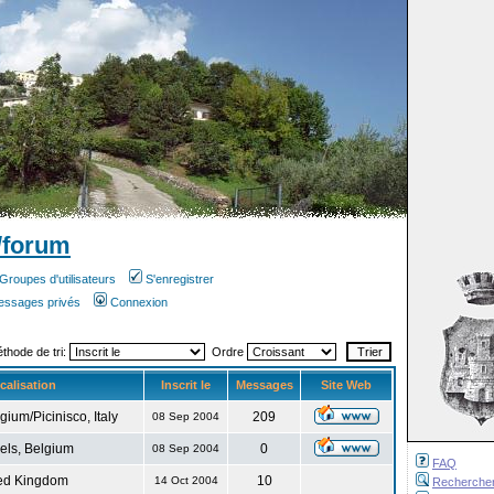
/forum
Groupes d'utilisateurs
S'enregistrer
messages privés
Connexion
éthode de tri:
Ordre
calisation
Inscrit le
Messages
Site Web
gium/Picinisco, Italy
209
08 Sep 2004
els, Belgium
0
08 Sep 2004
FAQ
ed Kingdom
10
14 Oct 2004
Recherche