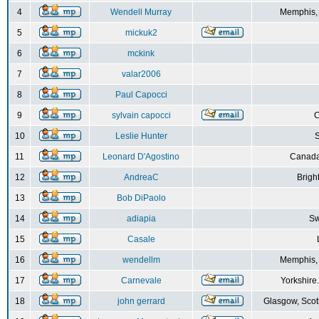
4
Wendell Murray
Memphis,
5
mickuk2
6
mckink
7
valar2006
8
Paul Capocci
9
sylvain capocci
10
Leslie Hunter
S
11
Leonard D'Agostino
Canada
12
AndreaC
Brigh
13
Bob DiPaolo
14
adiapia
Sw
15
Casale
16
wendellm
Memphis,
17
Carnevale
Yorkshire
18
john gerrard
Glasgow, Scot