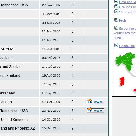
Liste des 
 Tennessee, USA
3
27 Jan 2005
Groupes d'u
S'enregistr
3
12 Avr 2005
Profil
1
23 Mai 2005
Se connect
2
12 Juin 2005
vérifier ses m
privés
1
14 Juin 2005
Connexion
CANADA
1
25 Juil 2005
cotland
5
03 Aoû 2005
 and Scotland
1
17 Aoû 2005
ton, England
2
19 Aoû 2005
6
04 Sep 2005
itzerland
3
16 Sep 2005
London
3
02 Oct 2005
 Tennessee, USA
3
23 Nov 2005
. United Kingdom
4
14 Déc 2005
land and Phoenix, AZ
9
15 Déc 2005