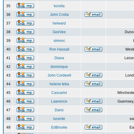
35
kcrolla
36
John Crolla
37
helward
38
GeeVee
Dunoo
39
simonc
40
Ron Hassall
Weste
41
Diane
Leice
42
dominique
43
John Cordwell
Lond
44
helene teba
45
Cascarini
Wincheste
46
Lawrence
Guernsey,
47
Dario
48
lucente
ea
49
EdBrooke
Ea