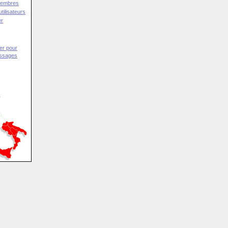
Membres
tilisateurs
er
er pour
essages