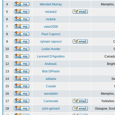
4
Wendell Murray
Memphis,
5
mickuk2
6
mckink
7
valar2006
8
Paul Capocci
9
sylvain capocci
10
Leslie Hunter
S
11
Leonard D'Agostino
Canada
12
AndreaC
Brigh
13
Bob DiPaolo
14
adiapia
Sw
15
Casale
16
wendellm
Memphis,
17
Carnevale
Yorkshire
18
john gerrard
Glasgow, Scot