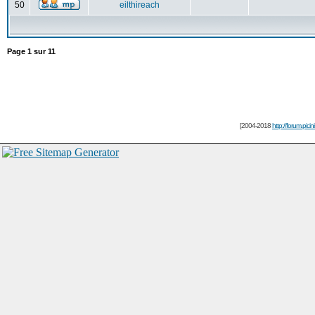
50
eilthireach
Page
1
sur
11
[2004-2018
http://forum.picin