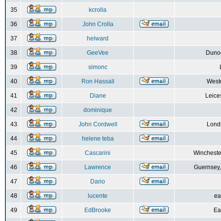
35
kcrolla
36
John Crolla
37
helward
38
GeeVee
Dunoo
39
simonc
40
Ron Hassall
Weste
41
Diane
Leice
42
dominique
43
John Cordwell
Lond
44
helene teba
45
Cascarini
Wincheste
46
Lawrence
Guernsey,
47
Dario
48
lucente
ea
49
EdBrooke
Ea