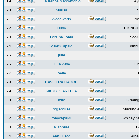
19
Laurence Marcantonio
Ay
20
Marisa
S
21
Woodworth
No
22
Luisa
EDINBUR
23
Loraine Tobia
Scot
24
Stuart Capaldi
Edinbu
25
julie
26
Julie Wise
Li
27
joelle
28
DAVE FRATTAROLI
29
NICKY CIARELLA
30
milo
Birmin
31
rogscouse
Macungie
32
tonycapaldi
whitley b
33
alisonrae
E
34
Ann Fusco
Albe