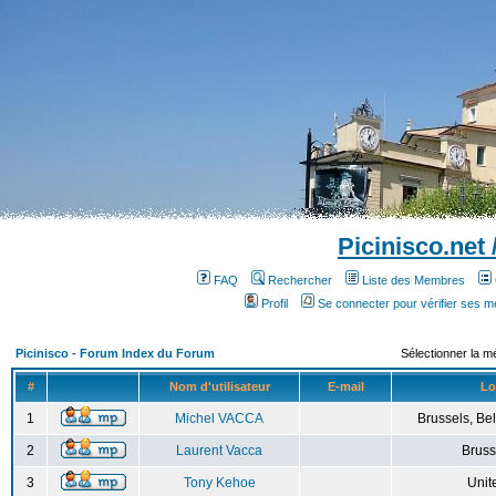
Picinisco.net
FAQ
Rechercher
Liste des Membres
Profil
Se connecter pour vérifier ses 
Picinisco - Forum Index du Forum
Sélectionner la m
#
Nom d'utilisateur
E-mail
Lo
1
Michel VACCA
Brussels, Bel
2
Laurent Vacca
Bruss
3
Tony Kehoe
Unit