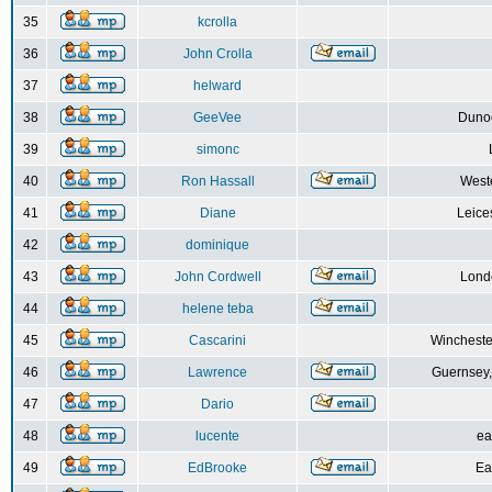
35
kcrolla
36
John Crolla
37
helward
38
GeeVee
Dunoo
39
simonc
40
Ron Hassall
Weste
41
Diane
Leice
42
dominique
43
John Cordwell
Lond
44
helene teba
45
Cascarini
Wincheste
46
Lawrence
Guernsey,
47
Dario
48
lucente
ea
49
EdBrooke
Ea