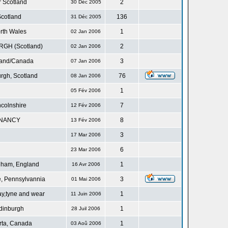
r Scotland
2
30 Déc 2005
cotland
136
31 Déc 2005
rth Wales
1
02 Jan 2006
GH (Scotland)
2
02 Jan 2006
land/Canada
3
07 Jan 2006
rgh, Scotland
76
08 Jan 2006
1
05 Fév 2006
ncolnshire
7
12 Fév 2006
NANCY
8
13 Fév 2006
3
17 Mar 2006
6
23 Mar 2006
gham, England
1
16 Avr 2006
, Pennsylvannia
3
01 Mai 2006
ay,tyne and wear
1
11 Juin 2006
dinburgh
1
28 Juil 2006
rta, Canada
1
03 Aoû 2006