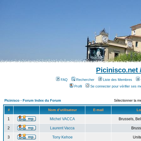
Picinisco.net
FAQ
Rechercher
Liste des Membres
Profil
Se connecter pour vérifier ses 
Picinisco - Forum Index du Forum
Sélectionner la m
#
Nom d'utilisateur
E-mail
Lo
1
Michel VACCA
Brussels, Bel
2
Laurent Vacca
Bruss
3
Tony Kehoe
Unit