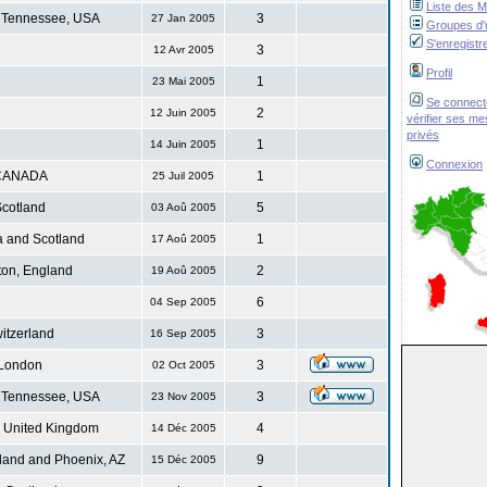
Liste des 
 Tennessee, USA
3
27 Jan 2005
Groupes d'u
S'enregistr
3
12 Avr 2005
Profil
1
23 Mai 2005
Se connect
2
12 Juin 2005
vérifier ses m
privés
1
14 Juin 2005
Connexion
CANADA
1
25 Juil 2005
cotland
5
03 Aoû 2005
 and Scotland
1
17 Aoû 2005
ton, England
2
19 Aoû 2005
6
04 Sep 2005
itzerland
3
16 Sep 2005
London
3
02 Oct 2005
 Tennessee, USA
3
23 Nov 2005
. United Kingdom
4
14 Déc 2005
land and Phoenix, AZ
9
15 Déc 2005