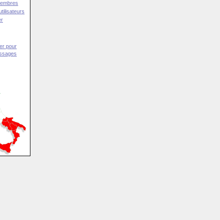
Membres
tilisateurs
er
er pour
essages