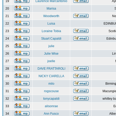
19
Laurence Marcantonio
Ay
20
Marisa
S
21
Woodworth
No
22
Luisa
EDINBUR
23
Loraine Tobia
Scot
24
Stuart Capaldi
Edinbu
25
julie
26
Julie Wise
Li
27
joelle
28
DAVE FRATTAROLI
29
NICKY CIARELLA
30
milo
Birmin
31
rogscouse
Macungie
32
tonycapaldi
whitley b
33
alisonrae
E
34
Ann Fusco
Albe