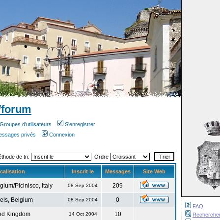
/forum
Groupes d'utilisateurs
S'enregistrer
messages privés
Connexion
éthode de tri:
Ordre
calisation
Inscrit le
Messages
Site Web
gium/Picinisco, Italy
209
08 Sep 2004
els, Belgium
0
08 Sep 2004
FAQ
ed Kingdom
10
14 Oct 2004
Recherche