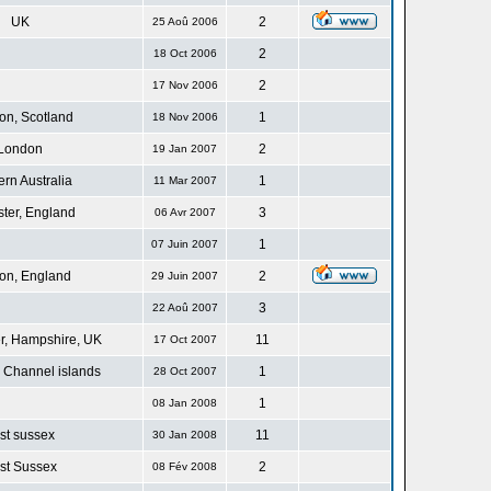
UK
2
25 Aoû 2006
2
18 Oct 2006
2
17 Nov 2006
n, Scotland
1
18 Nov 2006
London
2
19 Jan 2007
rn Australia
1
11 Mar 2007
ster, England
3
06 Avr 2007
1
07 Juin 2007
on, England
2
29 Juin 2007
3
22 Aoû 2007
r, Hampshire, UK
11
17 Oct 2007
 Channel islands
1
28 Oct 2007
1
08 Jan 2008
st sussex
11
30 Jan 2008
st Sussex
2
08 Fév 2008