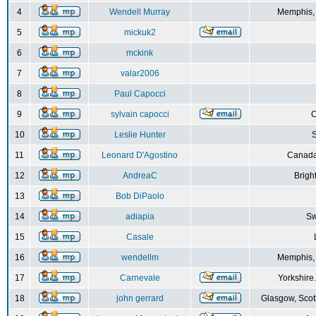
4
Wendell Murray
Memphis,
5
mickuk2
6
mckink
7
valar2006
8
Paul Capocci
9
sylvain capocci
10
Leslie Hunter
S
11
Leonard D'Agostino
Canada
12
AndreaC
Brigh
13
Bob DiPaolo
14
adiapia
Sw
15
Casale
16
wendellm
Memphis,
17
Carnevale
Yorkshire
18
john gerrard
Glasgow, Scot