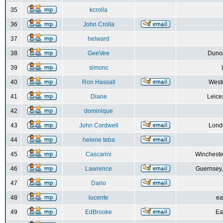
35
kcrolla
36
John Crolla
37
helward
38
GeeVee
Dunoo
39
simonc
40
Ron Hassall
Weste
41
Diane
Leice
42
dominique
43
John Cordwell
Lond
44
helene teba
45
Cascarini
Wincheste
46
Lawrence
Guernsey,
47
Dario
48
lucente
ea
49
EdBrooke
Ea