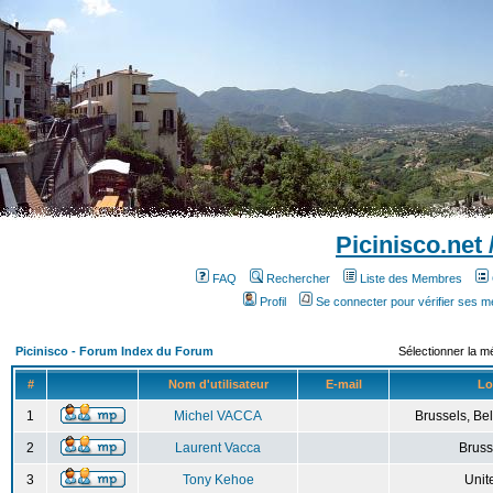
Picinisco.net
FAQ
Rechercher
Liste des Membres
Profil
Se connecter pour vérifier ses 
Picinisco - Forum Index du Forum
Sélectionner la m
#
Nom d'utilisateur
E-mail
Lo
1
Michel VACCA
Brussels, Bel
2
Laurent Vacca
Bruss
3
Tony Kehoe
Unit