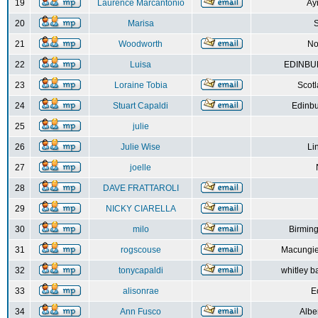
19
Laurence Marcantonio
Ay
20
Marisa
S
21
Woodworth
No
22
Luisa
EDINBUR
23
Loraine Tobia
Scot
24
Stuart Capaldi
Edinbu
25
julie
26
Julie Wise
Li
27
joelle
28
DAVE FRATTAROLI
29
NICKY CIARELLA
30
milo
Birmin
31
rogscouse
Macungie
32
tonycapaldi
whitley b
33
alisonrae
E
34
Ann Fusco
Albe