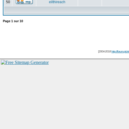
50
eilthireach
Page
1
sur
10
[2004-2018
http://forum.picin