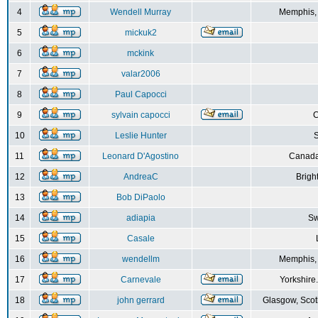
4
Wendell Murray
Memphis,
5
mickuk2
6
mckink
7
valar2006
8
Paul Capocci
9
sylvain capocci
10
Leslie Hunter
S
11
Leonard D'Agostino
Canada
12
AndreaC
Brigh
13
Bob DiPaolo
14
adiapia
Sw
15
Casale
16
wendellm
Memphis,
17
Carnevale
Yorkshire
18
john gerrard
Glasgow, Scot