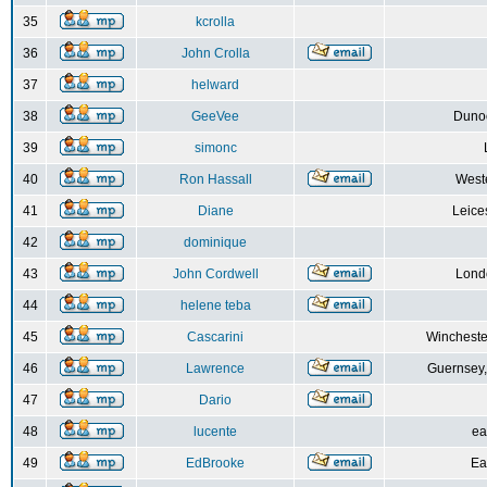
35
kcrolla
36
John Crolla
37
helward
38
GeeVee
Dunoo
39
simonc
40
Ron Hassall
Weste
41
Diane
Leice
42
dominique
43
John Cordwell
Lond
44
helene teba
45
Cascarini
Wincheste
46
Lawrence
Guernsey,
47
Dario
48
lucente
ea
49
EdBrooke
Ea