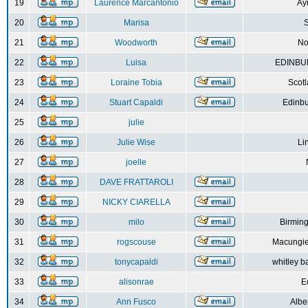
19
Laurence Marcantonio
Ay
20
Marisa
S
21
Woodworth
No
22
Luisa
EDINBUR
23
Loraine Tobia
Scot
24
Stuart Capaldi
Edinbu
25
julie
26
Julie Wise
Li
27
joelle
28
DAVE FRATTAROLI
29
NICKY CIARELLA
30
milo
Birmin
31
rogscouse
Macungie
32
tonycapaldi
whitley b
33
alisonrae
E
34
Ann Fusco
Albe