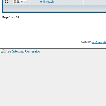
50
eilthireach
Page
1
sur
10
[2004-2018
http://forum.picin