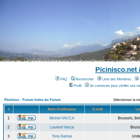
Picinisco.net
FAQ
Rechercher
Liste des Membres
Profil
Se connecter pour vérifier ses 
Picinisco - Forum Index du Forum
Sélectionner la m
#
Nom d'utilisateur
E-mail
Lo
1
Michel VACCA
Brussels, Bel
2
Laurent Vacca
Bruss
3
Tony Kehoe
Unit