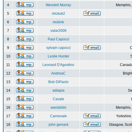
4
Wendell Murray
Memphis,
5
mickuk2
6
mckink
7
valar2006
8
Paul Capocci
9
sylvain capocci
10
Leslie Hunter
S
11
Leonard D'Agostino
Canada
12
AndreaC
Brigh
13
Bob DiPaolo
14
adiapia
Sw
15
Casale
16
wendellm
Memphis,
17
Carnevale
Yorkshire
18
john gerrard
Glasgow, Scot