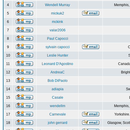
4
Wendell Murray
Memphis,
5
mickuk2
6
mckink
7
valar2006
8
Paul Capocci
9
sylvain capocci
10
Leslie Hunter
S
11
Leonard D'Agostino
Canada
12
AndreaC
Brigh
13
Bob DiPaolo
14
adiapia
Sw
15
Casale
16
wendellm
Memphis,
17
Carnevale
Yorkshire
18
john gerrard
Glasgow, Scot