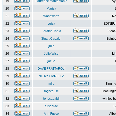
19
Laurence Marcantonio
Ay
20
Marisa
S
21
Woodworth
No
22
Luisa
EDINBUR
23
Loraine Tobia
Scot
24
Stuart Capaldi
Edinbu
25
julie
26
Julie Wise
Li
27
joelle
28
DAVE FRATTAROLI
29
NICKY CIARELLA
30
milo
Birmin
31
rogscouse
Macungie
32
tonycapaldi
whitley b
33
alisonrae
E
34
Ann Fusco
Albe