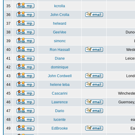
35
kcrolla
36
John Crolla
37
helward
38
GeeVee
Dunoo
39
simonc
40
Ron Hassall
Weste
41
Diane
Leice
42
dominique
43
John Cordwell
Lond
44
helene teba
45
Cascarini
Wincheste
46
Lawrence
Guernsey,
47
Dario
48
lucente
ea
49
EdBrooke
Ea