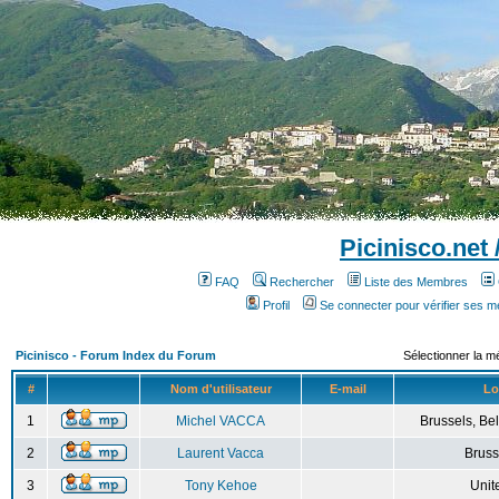
Picinisco.net
FAQ
Rechercher
Liste des Membres
Profil
Se connecter pour vérifier ses 
Picinisco - Forum Index du Forum
Sélectionner la m
#
Nom d'utilisateur
E-mail
Lo
1
Michel VACCA
Brussels, Bel
2
Laurent Vacca
Bruss
3
Tony Kehoe
Unit