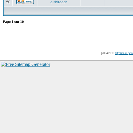
50
eilthireach
Page
1
sur
10
[2004-2018
http://forum.picin