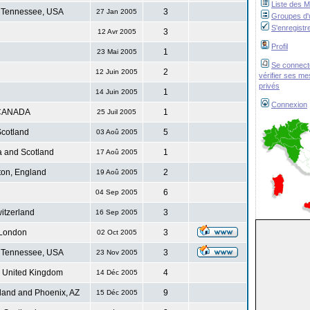
Liste des 
 Tennessee, USA
3
27 Jan 2005
Groupes d'u
S'enregistr
3
12 Avr 2005
Profil
1
23 Mai 2005
Se connect
2
12 Juin 2005
vérifier ses m
privés
1
14 Juin 2005
Connexion
CANADA
1
25 Juil 2005
cotland
5
03 Aoû 2005
 and Scotland
1
17 Aoû 2005
ton, England
2
19 Aoû 2005
6
04 Sep 2005
itzerland
3
16 Sep 2005
London
3
02 Oct 2005
 Tennessee, USA
3
23 Nov 2005
. United Kingdom
4
14 Déc 2005
land and Phoenix, AZ
9
15 Déc 2005