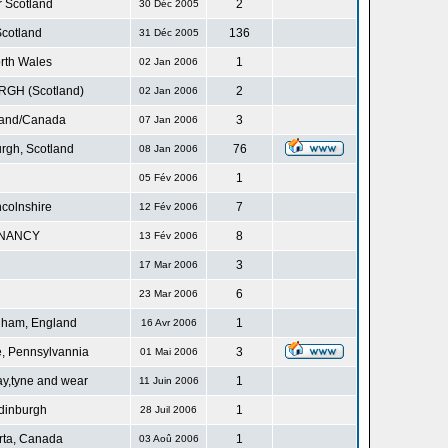
r Scotland
2
30 Déc 2005
cotland
136
31 Déc 2005
rth Wales
1
02 Jan 2006
GH (Scotland)
2
02 Jan 2006
land/Canada
3
07 Jan 2006
rgh, Scotland
76
08 Jan 2006
1
05 Fév 2006
ncolnshire
7
12 Fév 2006
NANCY
8
13 Fév 2006
3
17 Mar 2006
6
23 Mar 2006
gham, England
1
16 Avr 2006
, Pennsylvannia
3
01 Mai 2006
ay,tyne and wear
1
11 Juin 2006
dinburgh
1
28 Juil 2006
rta, Canada
1
03 Aoû 2006