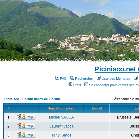
Picinisco.net
FAQ
Rechercher
Liste des Membres
Profil
Se connecter pour vérifier ses 
Picinisco - Forum Index du Forum
Sélectionner la m
#
Nom d'utilisateur
E-mail
Lo
1
Michel VACCA
Brussels, Bel
2
Laurent Vacca
Bruss
3
Tony Kehoe
Unit