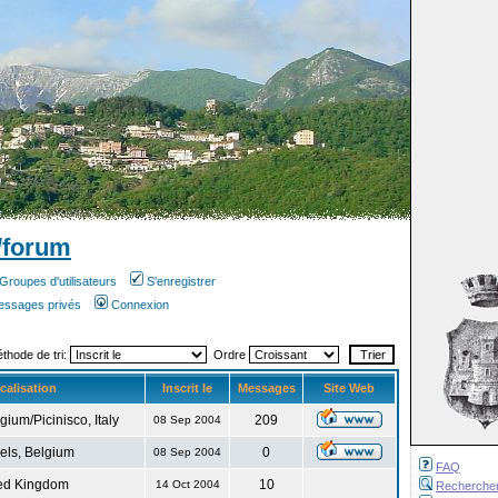
/forum
Groupes d'utilisateurs
S'enregistrer
messages privés
Connexion
éthode de tri:
Ordre
calisation
Inscrit le
Messages
Site Web
gium/Picinisco, Italy
209
08 Sep 2004
els, Belgium
0
08 Sep 2004
FAQ
ed Kingdom
10
14 Oct 2004
Recherche