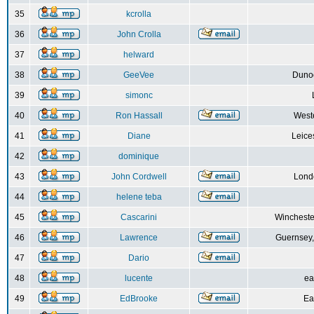
35
kcrolla
36
John Crolla
37
helward
38
GeeVee
Dunoo
39
simonc
40
Ron Hassall
Weste
41
Diane
Leice
42
dominique
43
John Cordwell
Lond
44
helene teba
45
Cascarini
Wincheste
46
Lawrence
Guernsey,
47
Dario
48
lucente
ea
49
EdBrooke
Ea