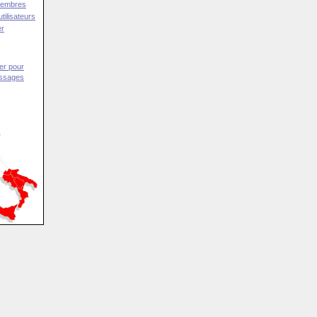
Membres
tilisateurs
er
er pour
essages