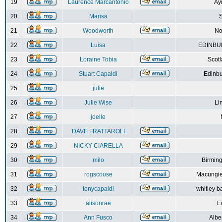
19
Laurence Marcantonio
Ay
20
Marisa
S
21
Woodworth
No
22
Luisa
EDINBUR
23
Loraine Tobia
Scot
24
Stuart Capaldi
Edinbu
25
julie
26
Julie Wise
Li
27
joelle
28
DAVE FRATTAROLI
29
NICKY CIARELLA
30
milo
Birmin
31
rogscouse
Macungie
32
tonycapaldi
whitley b
33
alisonrae
E
34
Ann Fusco
Albe