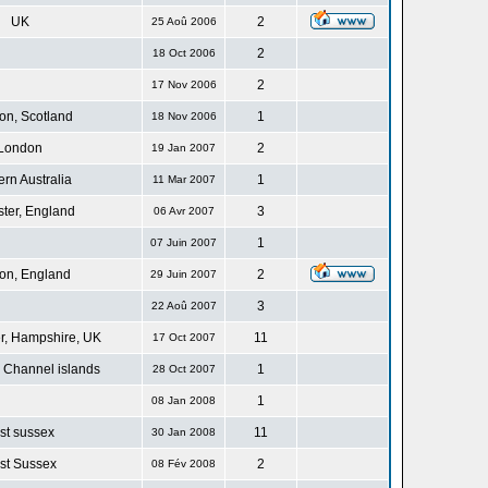
UK
2
25 Aoû 2006
2
18 Oct 2006
2
17 Nov 2006
n, Scotland
1
18 Nov 2006
London
2
19 Jan 2007
rn Australia
1
11 Mar 2007
ster, England
3
06 Avr 2007
1
07 Juin 2007
on, England
2
29 Juin 2007
3
22 Aoû 2007
r, Hampshire, UK
11
17 Oct 2007
 Channel islands
1
28 Oct 2007
1
08 Jan 2008
st sussex
11
30 Jan 2008
st Sussex
2
08 Fév 2008