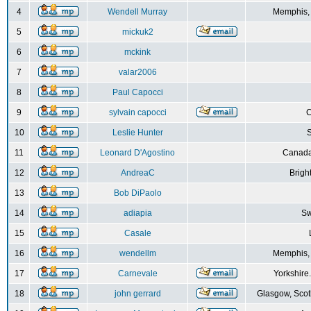
4
Wendell Murray
Memphis,
5
mickuk2
6
mckink
7
valar2006
8
Paul Capocci
9
sylvain capocci
10
Leslie Hunter
S
11
Leonard D'Agostino
Canada
12
AndreaC
Brigh
13
Bob DiPaolo
14
adiapia
Sw
15
Casale
16
wendellm
Memphis,
17
Carnevale
Yorkshire
18
john gerrard
Glasgow, Scot