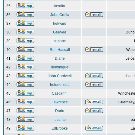
35
kcrolla
36
John Crolla
37
helward
38
GeeVee
Dunoo
39
simonc
40
Ron Hassall
Weste
41
Diane
Leice
42
dominique
43
John Cordwell
Lond
44
helene teba
45
Cascarini
Wincheste
46
Lawrence
Guernsey,
47
Dario
48
lucente
ea
49
EdBrooke
Ea