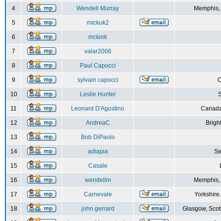
4
Wendell Murray
Memphis,
5
mickuk2
6
mckink
7
valar2006
8
Paul Capocci
9
sylvain capocci
10
Leslie Hunter
S
11
Leonard D'Agostino
Canada
12
AndreaC
Brigh
13
Bob DiPaolo
14
adiapia
Sw
15
Casale
16
wendellm
Memphis,
17
Carnevale
Yorkshire
18
john gerrard
Glasgow, Scot