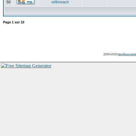
50
eilthireach
Page
1
sur
10
[2004-2018
http://forum.picin