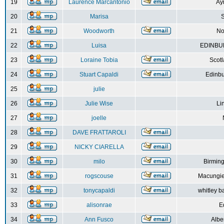
19
Laurence Marcantonio
Ay
20
Marisa
S
21
Woodworth
No
22
Luisa
EDINBUR
23
Loraine Tobia
Scot
24
Stuart Capaldi
Edinbu
25
julie
26
Julie Wise
Li
27
joelle
28
DAVE FRATTAROLI
29
NICKY CIARELLA
30
milo
Birmin
31
rogscouse
Macungie
32
tonycapaldi
whitley b
33
alisonrae
E
34
Ann Fusco
Albe