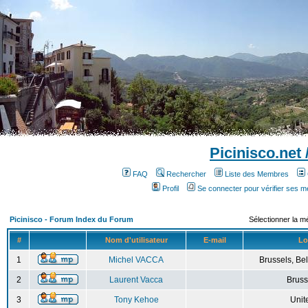
Picinisco.net
FAQ
Rechercher
Liste des Membres
Profil
Se connecter pour vérifier ses 
Picinisco - Forum Index du Forum
Sélectionner la m
#
Nom d'utilisateur
E-mail
Lo
1
Michel VACCA
Brussels, Bel
2
Laurent Vacca
Bruss
3
Tony Kehoe
Unit