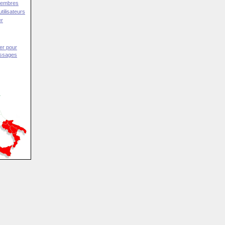
Membres
tilisateurs
er
er pour
essages