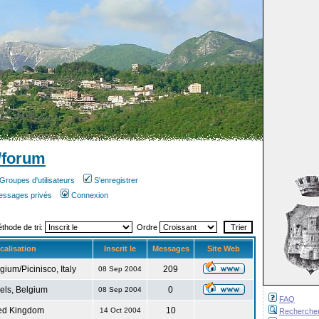
/forum
Groupes d'utilisateurs
S'enregistrer
messages privés
Connexion
éthode de tri:
Ordre
calisation
Inscrit le
Messages
Site Web
gium/Picinisco, Italy
209
08 Sep 2004
els, Belgium
0
08 Sep 2004
FAQ
ed Kingdom
10
14 Oct 2004
Recherche