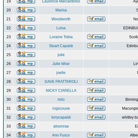
19
Laurence Marcantonio
Ay
20
Marisa
S
21
Woodworth
No
22
Luisa
EDINBUR
23
Loraine Tobia
Scot
24
Stuart Capaldi
Edinbu
25
julie
26
Julie Wise
Li
27
joelle
28
DAVE FRATTAROLI
29
NICKY CIARELLA
30
milo
Birmin
31
rogscouse
Macungie
32
tonycapaldi
whitley b
33
alisonrae
E
34
Ann Fusco
Albe