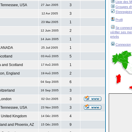
Liste des 
 Tennessee, USA
3
27 Jan 2005
Groupes d'u
S'enregistr
3
12 Avr 2005
Profil
1
23 Mai 2005
Se connect
2
12 Juin 2005
vérifier ses m
privés
1
14 Juin 2005
Connexion
CANADA
1
25 Juil 2005
cotland
5
03 Aoû 2005
 and Scotland
1
17 Aoû 2005
ton, England
2
19 Aoû 2005
6
04 Sep 2005
itzerland
3
16 Sep 2005
London
3
02 Oct 2005
 Tennessee, USA
3
23 Nov 2005
. United Kingdom
4
14 Déc 2005
land and Phoenix, AZ
9
15 Déc 2005