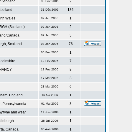
r Scotland
2
30 Déc 2005
cotland
136
31 Déc 2005
rth Wales
1
02 Jan 2006
GH (Scotland)
2
02 Jan 2006
land/Canada
3
07 Jan 2006
rgh, Scotland
76
08 Jan 2006
1
05 Fév 2006
ncolnshire
7
12 Fév 2006
NANCY
8
13 Fév 2006
3
17 Mar 2006
6
23 Mar 2006
gham, England
1
16 Avr 2006
, Pennsylvannia
3
01 Mai 2006
ay,tyne and wear
1
11 Juin 2006
dinburgh
1
28 Juil 2006
rta, Canada
1
03 Aoû 2006