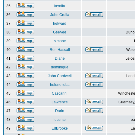
35
kcrolla
36
John Crolla
37
helward
38
GeeVee
Dunoo
39
simonc
40
Ron Hassall
Weste
41
Diane
Leice
42
dominique
43
John Cordwell
Lond
44
helene teba
45
Cascarini
Wincheste
46
Lawrence
Guernsey,
47
Dario
48
lucente
ea
49
EdBrooke
Ea