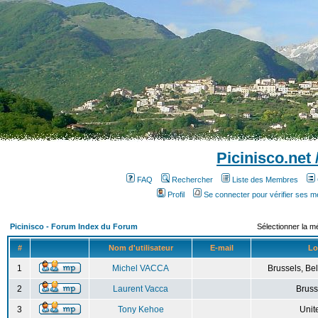
Picinisco.net
FAQ
Rechercher
Liste des Membres
Profil
Se connecter pour vérifier ses 
Picinisco - Forum Index du Forum
Sélectionner la m
#
Nom d'utilisateur
E-mail
Lo
1
Michel VACCA
Brussels, Bel
2
Laurent Vacca
Bruss
3
Tony Kehoe
Unit