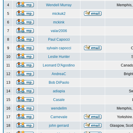
4
Wendell Murray
Memphis,
5
mickuk2
6
mckink
7
valar2006
8
Paul Capocci
9
sylvain capocci
10
Leslie Hunter
S
11
Leonard D'Agostino
Canada
12
AndreaC
Brigh
13
Bob DiPaolo
14
adiapia
Sw
15
Casale
16
wendellm
Memphis,
17
Carnevale
Yorkshire
18
john gerrard
Glasgow, Scot