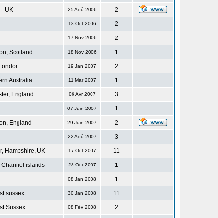
UK
2
25 Aoû 2006
2
18 Oct 2006
2
17 Nov 2006
n, Scotland
1
18 Nov 2006
London
2
19 Jan 2007
rn Australia
1
11 Mar 2007
ster, England
3
06 Avr 2007
1
07 Juin 2007
on, England
2
29 Juin 2007
3
22 Aoû 2007
r, Hampshire, UK
11
17 Oct 2007
 Channel islands
1
28 Oct 2007
1
08 Jan 2008
st sussex
11
30 Jan 2008
st Sussex
2
08 Fév 2008