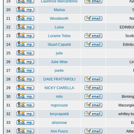
19
Laurence Marcantonio
Ay
20
Marisa
S
21
Woodworth
No
22
Luisa
EDINBUR
23
Loraine Tobia
Scot
24
Stuart Capaldi
Edinbu
25
julie
26
Julie Wise
Li
27
joelle
28
DAVE FRATTAROLI
29
NICKY CIARELLA
30
milo
Birmin
31
rogscouse
Macungie
32
tonycapaldi
whitley b
33
alisonrae
E
34
Ann Fusco
Albe