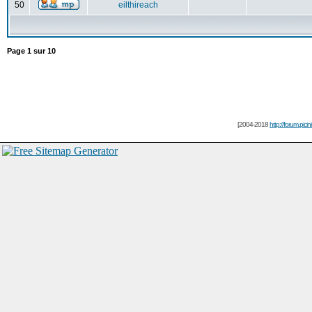
50
eilthireach
Page
1
sur
10
[2004-2018
http://forum.picin