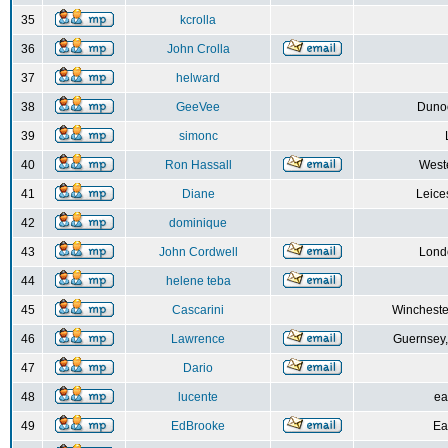
35
kcrolla
36
John Crolla
37
helward
38
GeeVee
Dunoo
39
simonc
40
Ron Hassall
Weste
41
Diane
Leice
42
dominique
43
John Cordwell
Lond
44
helene teba
45
Cascarini
Wincheste
46
Lawrence
Guernsey,
47
Dario
48
lucente
ea
49
EdBrooke
Ea