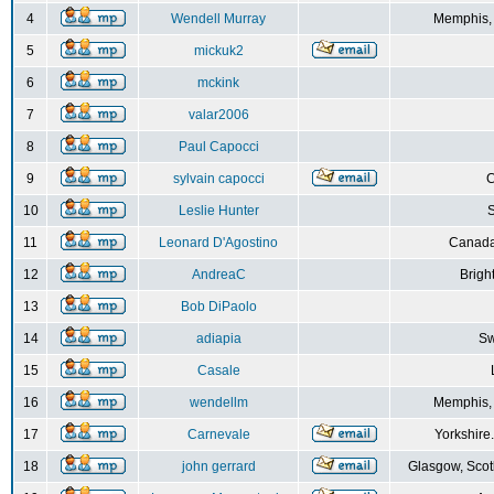
4
Wendell Murray
Memphis,
5
mickuk2
6
mckink
7
valar2006
8
Paul Capocci
9
sylvain capocci
10
Leslie Hunter
S
11
Leonard D'Agostino
Canada
12
AndreaC
Brigh
13
Bob DiPaolo
14
adiapia
Sw
15
Casale
16
wendellm
Memphis,
17
Carnevale
Yorkshire
18
john gerrard
Glasgow, Scot