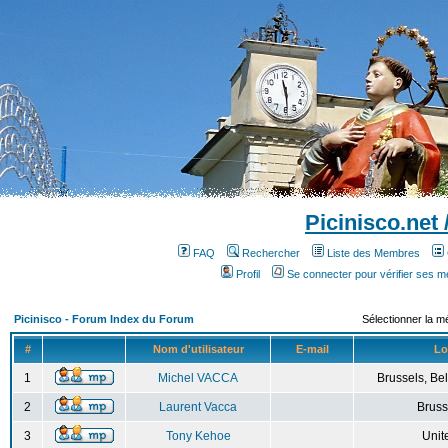
Picinisco.net
FAQ
Rechercher
Liste des Membres
Profil
Se connecter pour vérifier ses 
Picinisco - Forum Index du Forum
Sélectionner la m
#
Nom d'utilisateur
E-mail
Lo
1
Michel VACCA
Brussels, Bel
2
Laurent Vacca
Bruss
3
Tony Kehoe
Unit