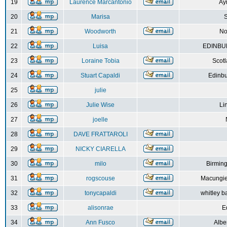
19
Laurence Marcantonio
Ay
20
Marisa
S
21
Woodworth
No
22
Luisa
EDINBUR
23
Loraine Tobia
Scot
24
Stuart Capaldi
Edinbu
25
julie
26
Julie Wise
Li
27
joelle
28
DAVE FRATTAROLI
29
NICKY CIARELLA
30
milo
Birmin
31
rogscouse
Macungie
32
tonycapaldi
whitley b
33
alisonrae
E
34
Ann Fusco
Albe