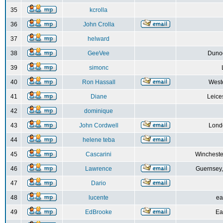
35
kcrolla
36
John Crolla
37
helward
38
GeeVee
Dunoo
39
simonc
40
Ron Hassall
Weste
41
Diane
Leice
42
dominique
43
John Cordwell
Lond
44
helene teba
45
Cascarini
Wincheste
46
Lawrence
Guernsey,
47
Dario
48
lucente
ea
49
EdBrooke
Ea