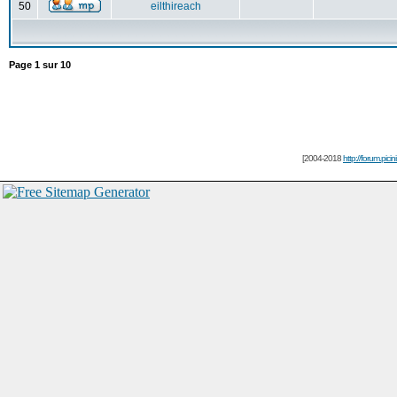
50
eilthireach
Page
1
sur
10
[2004-2018
http://forum.picin