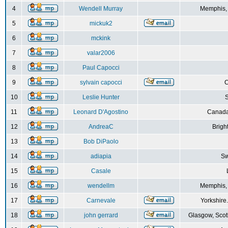
4
Wendell Murray
Memphis,
5
mickuk2
6
mckink
7
valar2006
8
Paul Capocci
9
sylvain capocci
10
Leslie Hunter
S
11
Leonard D'Agostino
Canada
12
AndreaC
Brigh
13
Bob DiPaolo
14
adiapia
Sw
15
Casale
16
wendellm
Memphis,
17
Carnevale
Yorkshire
18
john gerrard
Glasgow, Scot