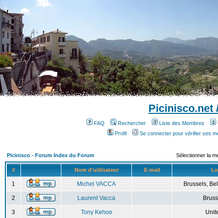
Picinisco.net
FAQ
Rechercher
Liste des Membres
Profil
Se connecter pour vérifier ses 
Picinisco - Forum Index du Forum
Sélectionner la m
#
Nom d'utilisateur
E-mail
Lo
1
Michel VACCA
Brussels, Bel
2
Laurent Vacca
Bruss
3
Tony Kehoe
Unit