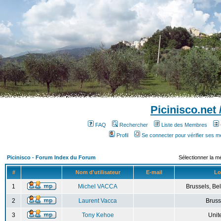
Picinisco.net
FAQ
Rechercher
Liste des Membres
Profil
Se connecter pour vérifier ses 
Picinisco - Forum Index du Forum
Sélectionner la m
#
Nom d'utilisateur
E-mail
Lo
1
Michel VACCA
Brussels, Bel
2
Laurent Vacca
Bruss
3
Tony Kehoe
Unit