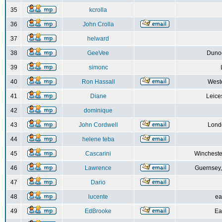
35
kcrolla
36
John Crolla
37
helward
38
GeeVee
Dunoo
39
simonc
40
Ron Hassall
Weste
41
Diane
Leice
42
dominique
43
John Cordwell
Lond
44
helene teba
45
Cascarini
Wincheste
46
Lawrence
Guernsey,
47
Dario
48
lucente
ea
49
EdBrooke
Ea