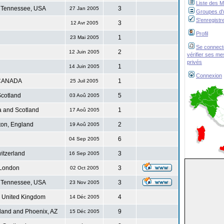
Liste des 
 Tennessee, USA
3
27 Jan 2005
Groupes d'u
S'enregistr
3
12 Avr 2005
Profil
1
23 Mai 2005
Se connect
2
12 Juin 2005
vérifier ses m
privés
1
14 Juin 2005
Connexion
CANADA
1
25 Juil 2005
cotland
5
03 Aoû 2005
 and Scotland
1
17 Aoû 2005
ton, England
2
19 Aoû 2005
6
04 Sep 2005
itzerland
3
16 Sep 2005
London
3
02 Oct 2005
 Tennessee, USA
3
23 Nov 2005
. United Kingdom
4
14 Déc 2005
land and Phoenix, AZ
9
15 Déc 2005