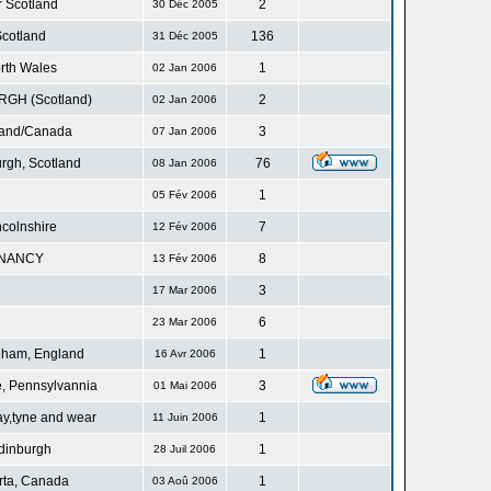
r Scotland
2
30 Déc 2005
cotland
136
31 Déc 2005
rth Wales
1
02 Jan 2006
GH (Scotland)
2
02 Jan 2006
land/Canada
3
07 Jan 2006
rgh, Scotland
76
08 Jan 2006
1
05 Fév 2006
ncolnshire
7
12 Fév 2006
NANCY
8
13 Fév 2006
3
17 Mar 2006
6
23 Mar 2006
gham, England
1
16 Avr 2006
, Pennsylvannia
3
01 Mai 2006
ay,tyne and wear
1
11 Juin 2006
dinburgh
1
28 Juil 2006
rta, Canada
1
03 Aoû 2006