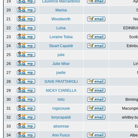
19
Laurence Marcantonio
Ay
20
Marisa
S
21
Woodworth
No
22
Luisa
EDINBUR
23
Loraine Tobia
Scot
24
Stuart Capaldi
Edinbu
25
julie
26
Julie Wise
Li
27
joelle
28
DAVE FRATTAROLI
29
NICKY CIARELLA
30
milo
Birmin
31
rogscouse
Macungie
32
tonycapaldi
whitley b
33
alisonrae
E
34
Ann Fusco
Albe