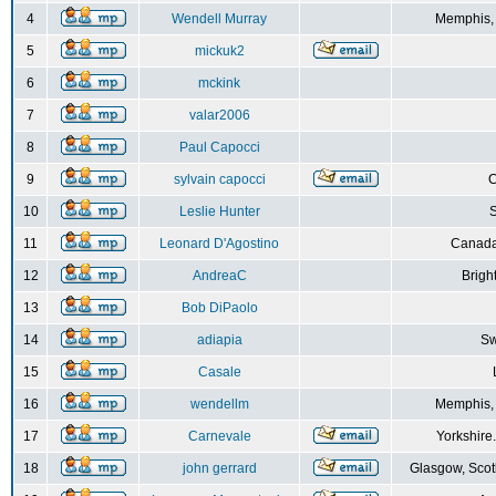
4
Wendell Murray
Memphis,
5
mickuk2
6
mckink
7
valar2006
8
Paul Capocci
9
sylvain capocci
10
Leslie Hunter
S
11
Leonard D'Agostino
Canada
12
AndreaC
Brigh
13
Bob DiPaolo
14
adiapia
Sw
15
Casale
16
wendellm
Memphis,
17
Carnevale
Yorkshire
18
john gerrard
Glasgow, Scot