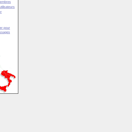
Membres
tilisateurs
er
er pour
essages