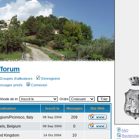
/forum
Groupes d'utilisateurs
S'enregistrer
messages privés
Connexion
éthode de tri:
Ordre
calisation
Inscrit le
Messages
Site Web
gium/Picinisco, Italy
209
08 Sep 2004
els, Belgium
0
08 Sep 2004
FAQ
ed Kingdom
10
14 Oct 2004
Recherche