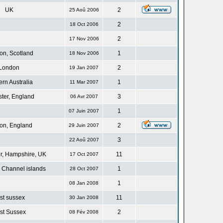
UK
2
25 Aoû 2006
2
18 Oct 2006
2
17 Nov 2006
n, Scotland
1
18 Nov 2006
London
2
19 Jan 2007
rn Australia
1
11 Mar 2007
ster, England
3
06 Avr 2007
1
07 Juin 2007
on, England
2
29 Juin 2007
3
22 Aoû 2007
r, Hampshire, UK
11
17 Oct 2007
 Channel islands
1
28 Oct 2007
1
08 Jan 2008
st sussex
11
30 Jan 2008
st Sussex
2
08 Fév 2008