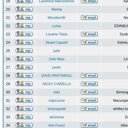
19
Laurence Marcantonio
Ay
20
Marisa
S
21
Woodworth
No
22
Luisa
EDINBUR
23
Loraine Tobia
Scot
24
Stuart Capaldi
Edinbu
25
julie
26
Julie Wise
Li
27
joelle
28
DAVE FRATTAROLI
29
NICKY CIARELLA
30
milo
Birmin
31
rogscouse
Macungie
32
tonycapaldi
whitley b
33
alisonrae
E
34
Ann Fusco
Albe