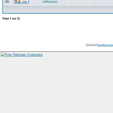
50
eilthireach
Page
1
sur
11
[2004-2018
http://forum.picin