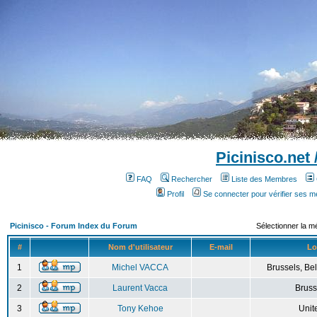
Picinisco.net
FAQ
Rechercher
Liste des Membres
Profil
Se connecter pour vérifier ses 
Picinisco - Forum Index du Forum
Sélectionner la m
#
Nom d'utilisateur
E-mail
Lo
1
Michel VACCA
Brussels, Bel
2
Laurent Vacca
Bruss
3
Tony Kehoe
Unit