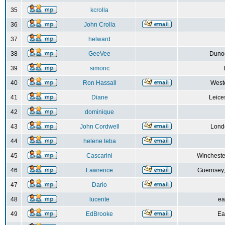
35
kcrolla
36
John Crolla
37
helward
38
GeeVee
Dunoo
39
simonc
40
Ron Hassall
Weste
41
Diane
Leice
42
dominique
43
John Cordwell
Lond
44
helene teba
45
Cascarini
Wincheste
46
Lawrence
Guernsey,
47
Dario
48
lucente
ea
49
EdBrooke
Ea