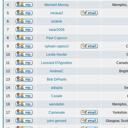
4
Wendell Murray
Memphis,
5
mickuk2
6
mckink
7
valar2006
8
Paul Capocci
9
sylvain capocci
10
Leslie Hunter
S
11
Leonard D'Agostino
Canada
12
AndreaC
Brigh
13
Bob DiPaolo
14
adiapia
Sw
15
Casale
16
wendellm
Memphis,
17
Carnevale
Yorkshire
18
john gerrard
Glasgow, Scot