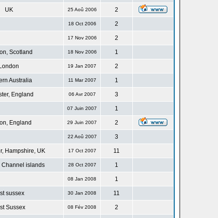
UK
2
25 Aoû 2006
2
18 Oct 2006
2
17 Nov 2006
n, Scotland
1
18 Nov 2006
London
2
19 Jan 2007
rn Australia
1
11 Mar 2007
ster, England
3
06 Avr 2007
1
07 Juin 2007
on, England
2
29 Juin 2007
3
22 Aoû 2007
r, Hampshire, UK
11
17 Oct 2007
 Channel islands
1
28 Oct 2007
1
08 Jan 2008
st sussex
11
30 Jan 2008
st Sussex
2
08 Fév 2008