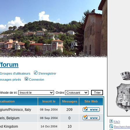
/forum
Groupes d'utilisateurs
S'enregistrer
messages privés
Connexion
éthode de tri:
Ordre
calisation
Inscrit le
Messages
Site Web
gium/Picinisco, Italy
209
08 Sep 2004
els, Belgium
0
08 Sep 2004
FAQ
ed Kingdom
10
14 Oct 2004
Recherche