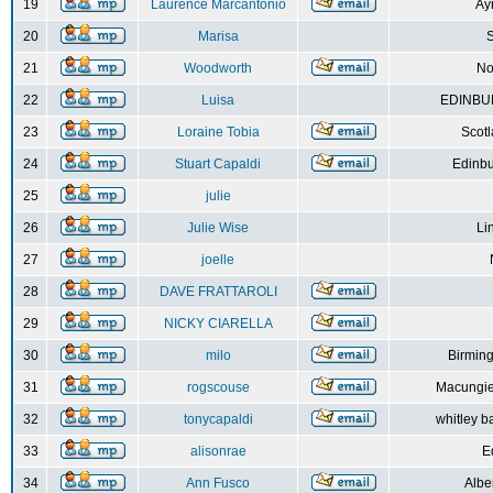
19
Laurence Marcantonio
Ay
20
Marisa
S
21
Woodworth
No
22
Luisa
EDINBUR
23
Loraine Tobia
Scot
24
Stuart Capaldi
Edinbu
25
julie
26
Julie Wise
Li
27
joelle
28
DAVE FRATTAROLI
29
NICKY CIARELLA
30
milo
Birmin
31
rogscouse
Macungie
32
tonycapaldi
whitley b
33
alisonrae
E
34
Ann Fusco
Albe