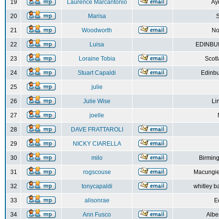
19
Laurence Marcantonio
Ay
20
Marisa
S
21
Woodworth
No
22
Luisa
EDINBUR
23
Loraine Tobia
Scot
24
Stuart Capaldi
Edinbu
25
julie
26
Julie Wise
Li
27
joelle
28
DAVE FRATTAROLI
29
NICKY CIARELLA
30
milo
Birmin
31
rogscouse
Macungie
32
tonycapaldi
whitley b
33
alisonrae
E
34
Ann Fusco
Albe