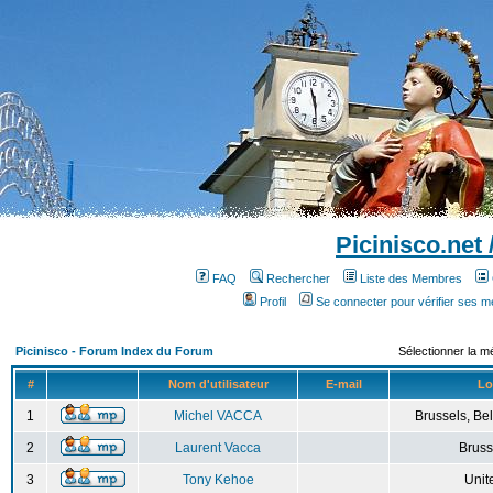
Picinisco.net
FAQ
Rechercher
Liste des Membres
Profil
Se connecter pour vérifier ses 
Picinisco - Forum Index du Forum
Sélectionner la m
#
Nom d'utilisateur
E-mail
Lo
1
Michel VACCA
Brussels, Bel
2
Laurent Vacca
Bruss
3
Tony Kehoe
Unit