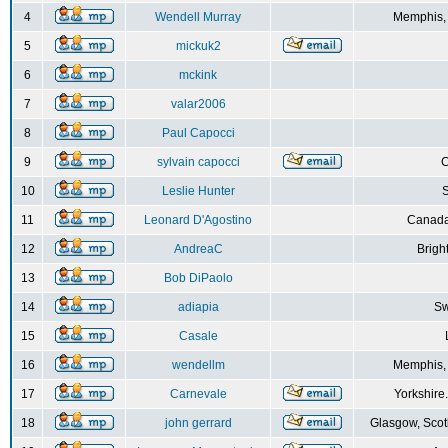
4
Wendell Murray
Memphis,
5
mickuk2
6
mckink
7
valar2006
8
Paul Capocci
9
sylvain capocci
10
Leslie Hunter
S
11
Leonard D'Agostino
Canada
12
AndreaC
Brigh
13
Bob DiPaolo
14
adiapia
Sw
15
Casale
16
wendellm
Memphis,
17
Carnevale
Yorkshire
18
john gerrard
Glasgow, Scot