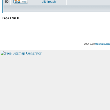
50
eilthireach
Page
1
sur
11
[2004-2018
http://forum.picin