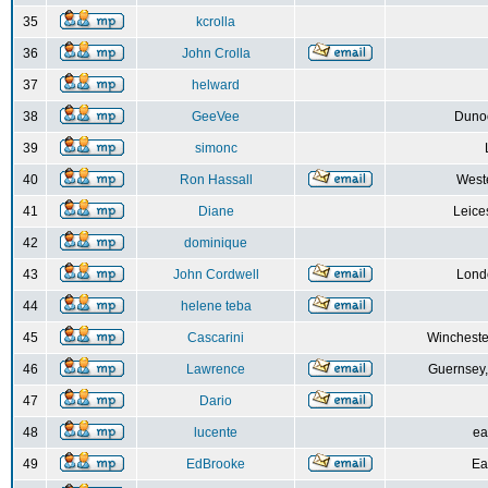
35
kcrolla
36
John Crolla
37
helward
38
GeeVee
Dunoo
39
simonc
40
Ron Hassall
Weste
41
Diane
Leice
42
dominique
43
John Cordwell
Lond
44
helene teba
45
Cascarini
Wincheste
46
Lawrence
Guernsey,
47
Dario
48
lucente
ea
49
EdBrooke
Ea