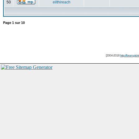
50
eilthireach
Page
1
sur
10
[2004-2018
http://forum.picin