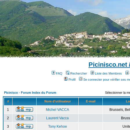
Picinisco.net
FAQ
Rechercher
Liste des Membres
Profil
Se connecter pour vérifier ses 
Picinisco - Forum Index du Forum
Sélectionner la m
#
Nom d'utilisateur
E-mail
Lo
1
Michel VACCA
Brussels, Bel
2
Laurent Vacca
Bruss
3
Tony Kehoe
Unit