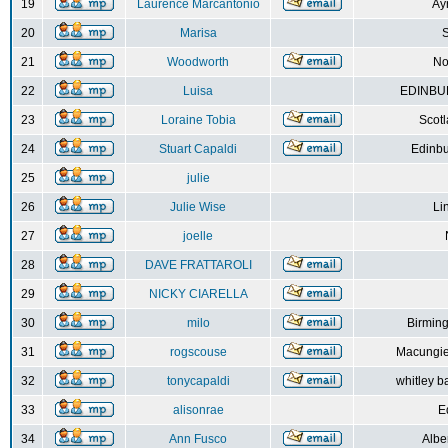
19
Laurence Marcantonio
Ay
20
Marisa
S
21
Woodworth
No
22
Luisa
EDINBUR
23
Loraine Tobia
Scot
24
Stuart Capaldi
Edinbu
25
julie
26
Julie Wise
Li
27
joelle
28
DAVE FRATTAROLI
29
NICKY CIARELLA
30
milo
Birmin
31
rogscouse
Macungie
32
tonycapaldi
whitley b
33
alisonrae
E
34
Ann Fusco
Albe