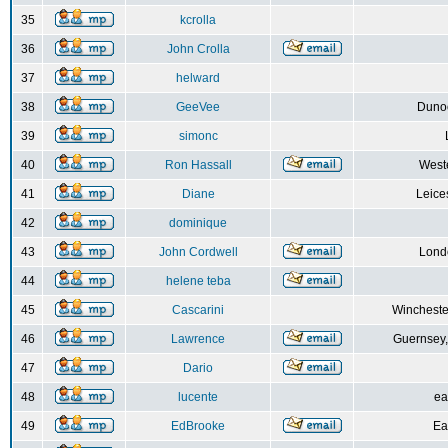
35
kcrolla
36
John Crolla
37
helward
38
GeeVee
Dunoo
39
simonc
40
Ron Hassall
Weste
41
Diane
Leice
42
dominique
43
John Cordwell
Lond
44
helene teba
45
Cascarini
Wincheste
46
Lawrence
Guernsey,
47
Dario
48
lucente
ea
49
EdBrooke
Ea