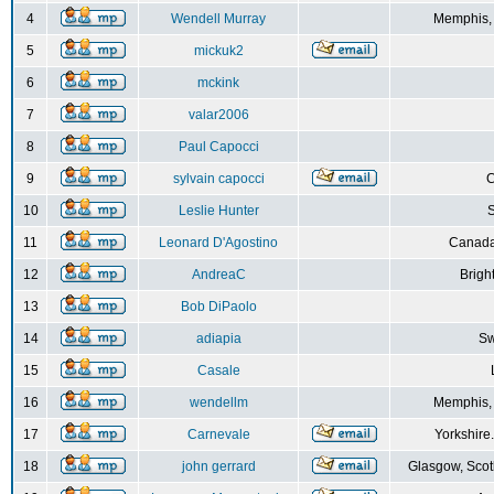
4
Wendell Murray
Memphis,
5
mickuk2
6
mckink
7
valar2006
8
Paul Capocci
9
sylvain capocci
10
Leslie Hunter
S
11
Leonard D'Agostino
Canada
12
AndreaC
Brigh
13
Bob DiPaolo
14
adiapia
Sw
15
Casale
16
wendellm
Memphis,
17
Carnevale
Yorkshire
18
john gerrard
Glasgow, Scot