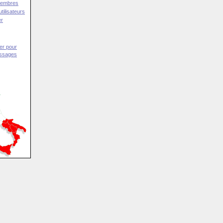
Membres
tilisateurs
er
er pour
essages