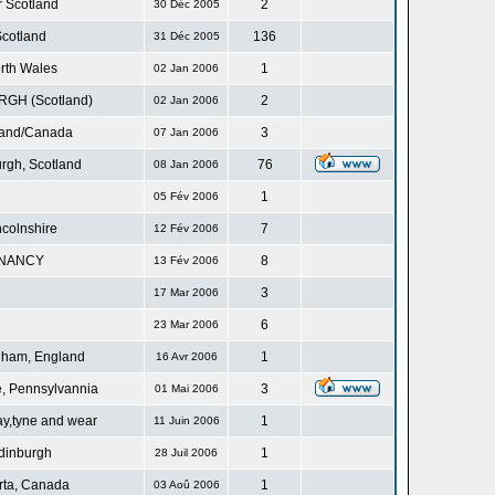
r Scotland
2
30 Déc 2005
cotland
136
31 Déc 2005
rth Wales
1
02 Jan 2006
GH (Scotland)
2
02 Jan 2006
land/Canada
3
07 Jan 2006
rgh, Scotland
76
08 Jan 2006
1
05 Fév 2006
ncolnshire
7
12 Fév 2006
NANCY
8
13 Fév 2006
3
17 Mar 2006
6
23 Mar 2006
gham, England
1
16 Avr 2006
, Pennsylvannia
3
01 Mai 2006
ay,tyne and wear
1
11 Juin 2006
dinburgh
1
28 Juil 2006
rta, Canada
1
03 Aoû 2006