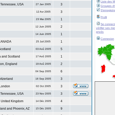
Liste des 
 Tennessee, USA
3
27 Jan 2005
Groupes d'u
S'enregistr
3
12 Avr 2005
Profil
1
23 Mai 2005
Se connect
2
12 Juin 2005
vérifier ses m
privés
1
14 Juin 2005
Connexion
CANADA
1
25 Juil 2005
cotland
5
03 Aoû 2005
 and Scotland
1
17 Aoû 2005
ton, England
2
19 Aoû 2005
6
04 Sep 2005
itzerland
3
16 Sep 2005
London
3
02 Oct 2005
 Tennessee, USA
3
23 Nov 2005
. United Kingdom
4
14 Déc 2005
land and Phoenix, AZ
9
15 Déc 2005