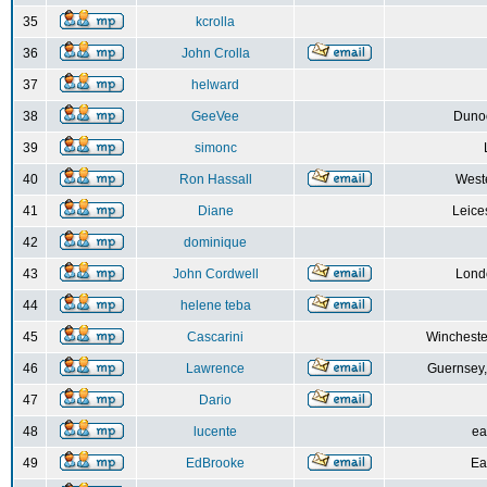
35
kcrolla
36
John Crolla
37
helward
38
GeeVee
Dunoo
39
simonc
40
Ron Hassall
Weste
41
Diane
Leice
42
dominique
43
John Cordwell
Lond
44
helene teba
45
Cascarini
Wincheste
46
Lawrence
Guernsey,
47
Dario
48
lucente
ea
49
EdBrooke
Ea