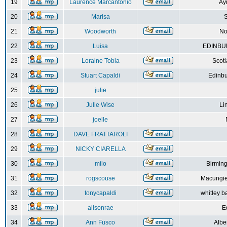
19
Laurence Marcantonio
Ay
20
Marisa
S
21
Woodworth
No
22
Luisa
EDINBUR
23
Loraine Tobia
Scot
24
Stuart Capaldi
Edinbu
25
julie
26
Julie Wise
Li
27
joelle
28
DAVE FRATTAROLI
29
NICKY CIARELLA
30
milo
Birmin
31
rogscouse
Macungie
32
tonycapaldi
whitley b
33
alisonrae
E
34
Ann Fusco
Albe