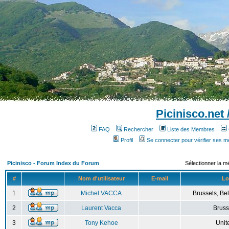
Picinisco.net
FAQ
Rechercher
Liste des Membres
Profil
Se connecter pour vérifier ses 
Picinisco - Forum Index du Forum
Sélectionner la m
#
Nom d'utilisateur
E-mail
Lo
1
Michel VACCA
Brussels, Bel
2
Laurent Vacca
Bruss
3
Tony Kehoe
Unit