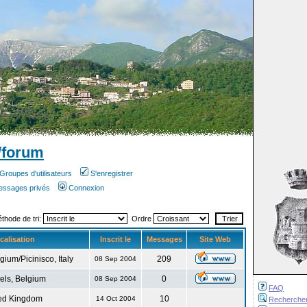
/forum
Groupes d'utilisateurs
S'enregistrer
messages privés
Connexion
éthode de tri:
Ordre
calisation
Inscrit le
Messages
Site Web
gium/Picinisco, Italy
209
08 Sep 2004
els, Belgium
0
08 Sep 2004
FAQ
ed Kingdom
10
14 Oct 2004
Recherche