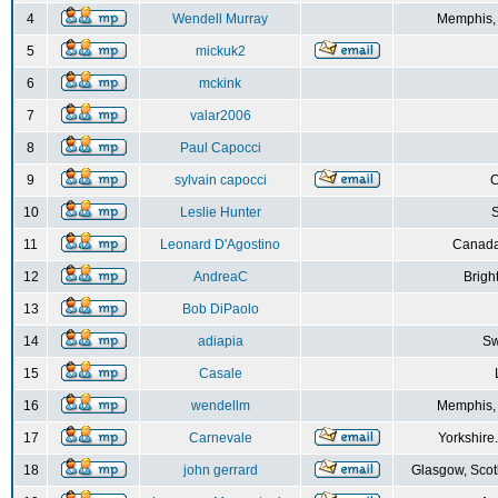
4
Wendell Murray
Memphis,
5
mickuk2
6
mckink
7
valar2006
8
Paul Capocci
9
sylvain capocci
10
Leslie Hunter
S
11
Leonard D'Agostino
Canada
12
AndreaC
Brigh
13
Bob DiPaolo
14
adiapia
Sw
15
Casale
16
wendellm
Memphis,
17
Carnevale
Yorkshire
18
john gerrard
Glasgow, Scot