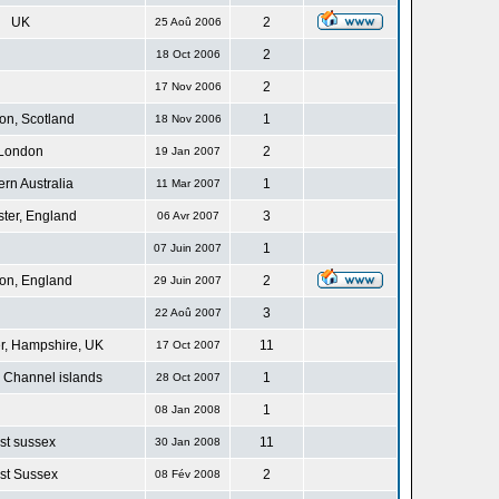
UK
2
25 Aoû 2006
2
18 Oct 2006
2
17 Nov 2006
n, Scotland
1
18 Nov 2006
London
2
19 Jan 2007
rn Australia
1
11 Mar 2007
ster, England
3
06 Avr 2007
1
07 Juin 2007
on, England
2
29 Juin 2007
3
22 Aoû 2007
r, Hampshire, UK
11
17 Oct 2007
 Channel islands
1
28 Oct 2007
1
08 Jan 2008
st sussex
11
30 Jan 2008
st Sussex
2
08 Fév 2008