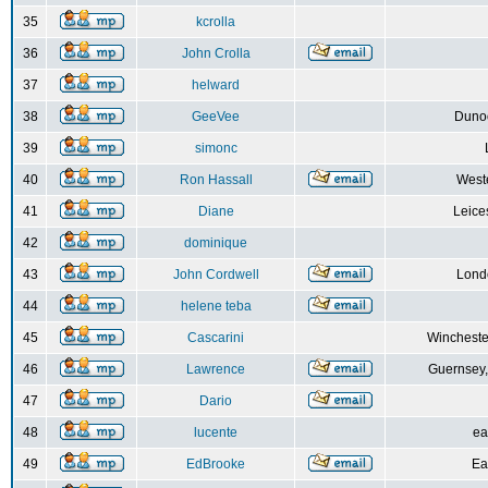
35
kcrolla
36
John Crolla
37
helward
38
GeeVee
Dunoo
39
simonc
40
Ron Hassall
Weste
41
Diane
Leice
42
dominique
43
John Cordwell
Lond
44
helene teba
45
Cascarini
Wincheste
46
Lawrence
Guernsey,
47
Dario
48
lucente
ea
49
EdBrooke
Ea