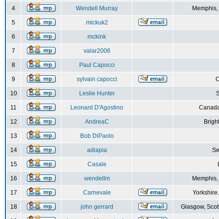
4
Wendell Murray
Memphis,
5
mickuk2
6
mckink
7
valar2006
8
Paul Capocci
9
sylvain capocci
10
Leslie Hunter
S
11
Leonard D'Agostino
Canada
12
AndreaC
Brigh
13
Bob DiPaolo
14
adiapia
Sw
15
Casale
16
wendellm
Memphis,
17
Carnevale
Yorkshire
18
john gerrard
Glasgow, Scot