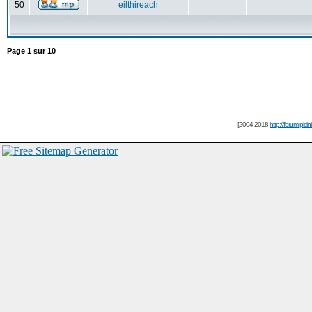
50
eilthireach
Page
1
sur
10
[2004-2018
http://forum.picin