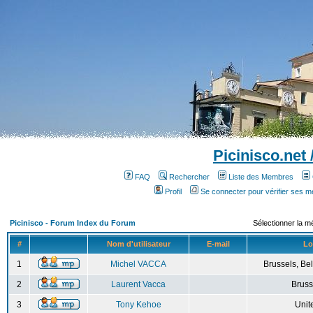
Picinisco.net
FAQ
Rechercher
Liste des Membres
Profil
Se connecter pour vérifier ses 
Picinisco - Forum Index du Forum
Sélectionner la m
#
Nom d'utilisateur
E-mail
Lo
1
Michel VACCA
Brussels, Bel
2
Laurent Vacca
Bruss
3
Tony Kehoe
Unit