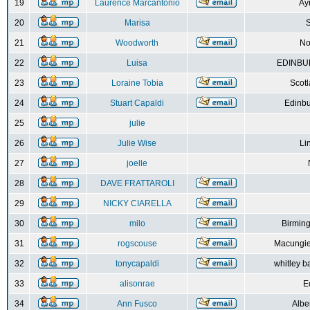
19
Laurence Marcantonio
Ay
20
Marisa
S
21
Woodworth
No
22
Luisa
EDINBUR
23
Loraine Tobia
Scot
24
Stuart Capaldi
Edinbu
25
julie
26
Julie Wise
Li
27
joelle
28
DAVE FRATTAROLI
29
NICKY CIARELLA
30
milo
Birmin
31
rogscouse
Macungie
32
tonycapaldi
whitley b
33
alisonrae
E
34
Ann Fusco
Albe