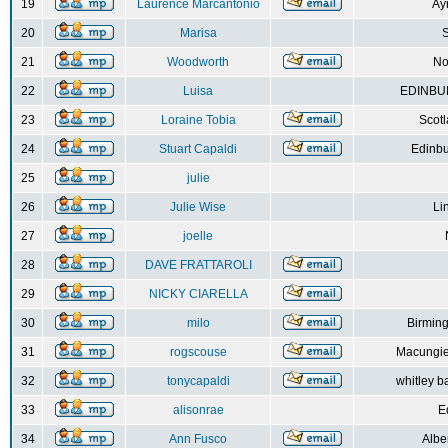
19
Laurence Marcantonio
Ay
20
Marisa
S
21
Woodworth
No
22
Luisa
EDINBUR
23
Loraine Tobia
Scot
24
Stuart Capaldi
Edinbu
25
julie
26
Julie Wise
Li
27
joelle
28
DAVE FRATTAROLI
29
NICKY CIARELLA
30
milo
Birmin
31
rogscouse
Macungie
32
tonycapaldi
whitley b
33
alisonrae
E
34
Ann Fusco
Albe