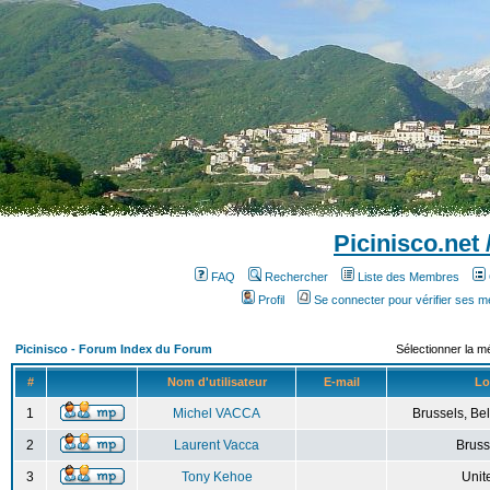
Picinisco.net
FAQ
Rechercher
Liste des Membres
Profil
Se connecter pour vérifier ses 
Picinisco - Forum Index du Forum
Sélectionner la m
#
Nom d'utilisateur
E-mail
Lo
1
Michel VACCA
Brussels, Bel
2
Laurent Vacca
Bruss
3
Tony Kehoe
Unit