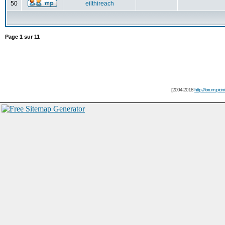
50
eilthireach
Page
1
sur
11
[2004-2018
http://forum.picin