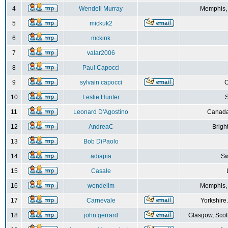
4
Wendell Murray
Memphis,
5
mickuk2
6
mckink
7
valar2006
8
Paul Capocci
9
sylvain capocci
10
Leslie Hunter
S
11
Leonard D'Agostino
Canada
12
AndreaC
Brigh
13
Bob DiPaolo
14
adiapia
Sw
15
Casale
16
wendellm
Memphis,
17
Carnevale
Yorkshire
18
john gerrard
Glasgow, Scot