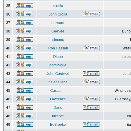
35
kcrolla
36
John Crolla
37
helward
38
GeeVee
Dunoo
39
simonc
40
Ron Hassall
Weste
41
Diane
Leice
42
dominique
43
John Cordwell
Lond
44
helene teba
45
Cascarini
Wincheste
46
Lawrence
Guernsey,
47
Dario
48
lucente
ea
49
EdBrooke
Ea