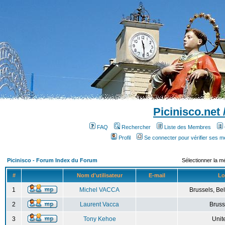
Picinisco.net
FAQ
Rechercher
Liste des Membres
Profil
Se connecter pour vérifier ses 
Picinisco - Forum Index du Forum
Sélectionner la m
#
Nom d'utilisateur
E-mail
Lo
1
Michel VACCA
Brussels, Bel
2
Laurent Vacca
Bruss
3
Tony Kehoe
Unit