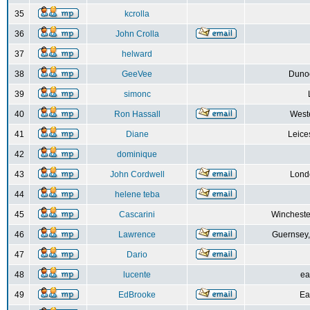
35
kcrolla
36
John Crolla
37
helward
38
GeeVee
Dunoo
39
simonc
40
Ron Hassall
Weste
41
Diane
Leice
42
dominique
43
John Cordwell
Lond
44
helene teba
45
Cascarini
Wincheste
46
Lawrence
Guernsey,
47
Dario
48
lucente
ea
49
EdBrooke
Ea