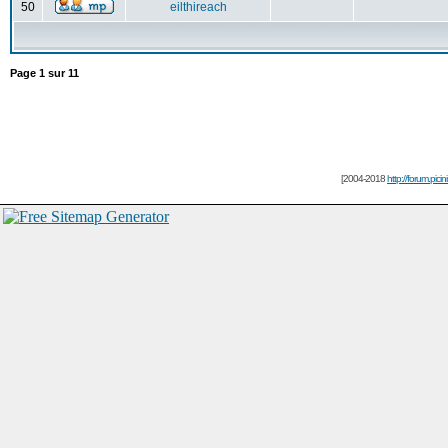
50
eilthireach
Page
1
sur
11
[2004-2018
http://forum.picin