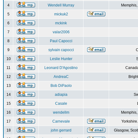
4
Wendell Murray
Memphis,
5
mickuk2
6
mckink
7
valar2006
8
Paul Capocci
9
sylvain capocci
10
Leslie Hunter
S
11
Leonard D'Agostino
Canada
12
AndreaC
Brigh
13
Bob DiPaolo
14
adiapia
Sw
15
Casale
16
wendellm
Memphis,
17
Carnevale
Yorkshire
18
john gerrard
Glasgow, Scot