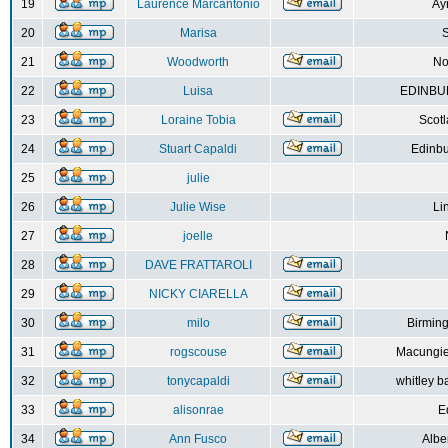
19
Laurence Marcantonio
Ay
20
Marisa
S
21
Woodworth
No
22
Luisa
EDINBUR
23
Loraine Tobia
Scot
24
Stuart Capaldi
Edinbu
25
julie
26
Julie Wise
Li
27
joelle
28
DAVE FRATTAROLI
29
NICKY CIARELLA
30
milo
Birmin
31
rogscouse
Macungie
32
tonycapaldi
whitley b
33
alisonrae
E
34
Ann Fusco
Albe