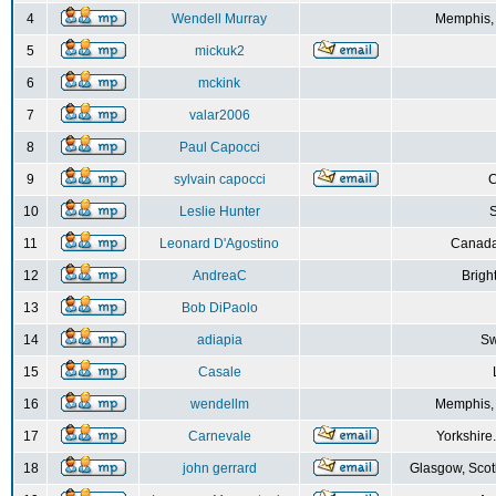
4
Wendell Murray
Memphis,
5
mickuk2
6
mckink
7
valar2006
8
Paul Capocci
9
sylvain capocci
10
Leslie Hunter
S
11
Leonard D'Agostino
Canada
12
AndreaC
Brigh
13
Bob DiPaolo
14
adiapia
Sw
15
Casale
16
wendellm
Memphis,
17
Carnevale
Yorkshire
18
john gerrard
Glasgow, Scot