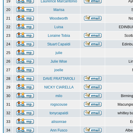
19
Laurence Marcantonio
Ay
20
Marisa
S
21
Woodworth
No
22
Luisa
EDINBUR
23
Loraine Tobia
Scot
24
Stuart Capaldi
Edinbu
25
julie
26
Julie Wise
Li
27
joelle
28
DAVE FRATTAROLI
29
NICKY CIARELLA
30
milo
Birmin
31
rogscouse
Macungie
32
tonycapaldi
whitley b
33
alisonrae
E
34
Ann Fusco
Albe