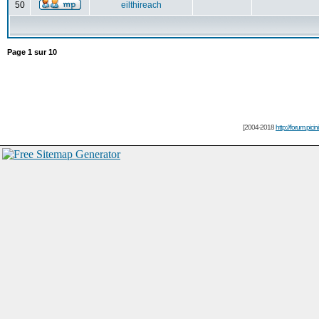
50
eilthireach
Page
1
sur
10
[2004-2018
http://forum.picin