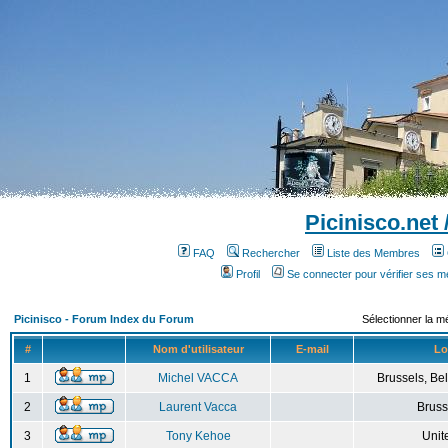
Picinisco.net
FAQ
Rechercher
Liste des Membres
Profil
Se connecter pour vérifier ses 
Picinisco - Forum Index du Forum
Sélectionner la m
#
Nom d'utilisateur
E-mail
Lo
1
Michel VACCA
Brussels, Bel
2
Laurent Vacca
Bruss
3
Tony Kehoe
Unit