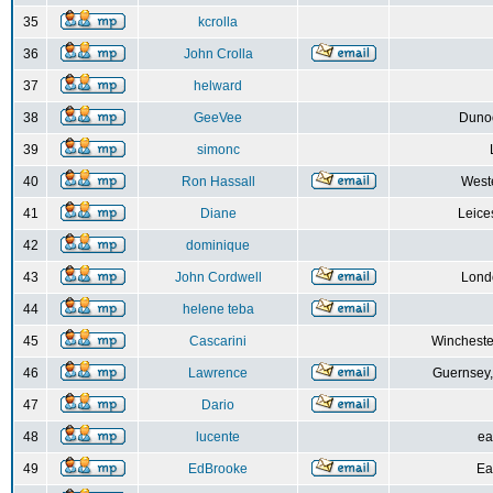
35
kcrolla
36
John Crolla
37
helward
38
GeeVee
Dunoo
39
simonc
40
Ron Hassall
Weste
41
Diane
Leice
42
dominique
43
John Cordwell
Lond
44
helene teba
45
Cascarini
Wincheste
46
Lawrence
Guernsey,
47
Dario
48
lucente
ea
49
EdBrooke
Ea