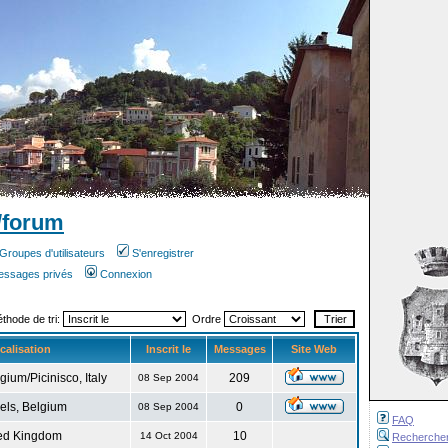
/forum
Groupes d'utilisateurs
S'enregistrer
messages privés
Connexion
éthode de tri:
Ordre
calisation
Inscrit le
Messages
Site Web
gium/Picinisco, Italy
209
08 Sep 2004
els, Belgium
0
08 Sep 2004
FAQ
ed Kingdom
10
14 Oct 2004
Recherche