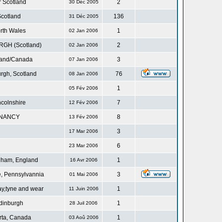
r Scotland
2
30 Déc 2005
cotland
136
31 Déc 2005
rth Wales
1
02 Jan 2006
GH (Scotland)
2
02 Jan 2006
land/Canada
3
07 Jan 2006
rgh, Scotland
76
08 Jan 2006
1
05 Fév 2006
ncolnshire
7
12 Fév 2006
NANCY
8
13 Fév 2006
3
17 Mar 2006
6
23 Mar 2006
gham, England
1
16 Avr 2006
, Pennsylvannia
3
01 Mai 2006
ay,tyne and wear
1
11 Juin 2006
dinburgh
1
28 Juil 2006
rta, Canada
1
03 Aoû 2006