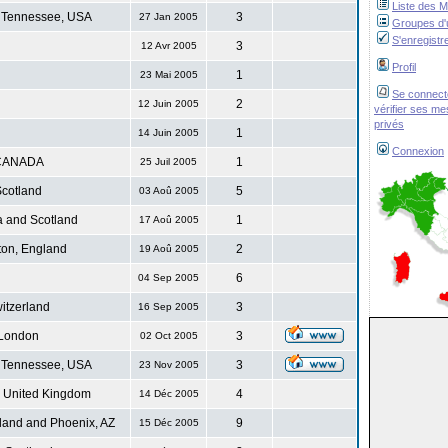
Liste des 
 Tennessee, USA
3
27 Jan 2005
Groupes d'u
S'enregistr
3
12 Avr 2005
Profil
1
23 Mai 2005
Se connect
2
12 Juin 2005
vérifier ses m
privés
1
14 Juin 2005
Connexion
CANADA
1
25 Juil 2005
cotland
5
03 Aoû 2005
 and Scotland
1
17 Aoû 2005
ton, England
2
19 Aoû 2005
6
04 Sep 2005
itzerland
3
16 Sep 2005
London
3
02 Oct 2005
 Tennessee, USA
3
23 Nov 2005
. United Kingdom
4
14 Déc 2005
land and Phoenix, AZ
9
15 Déc 2005