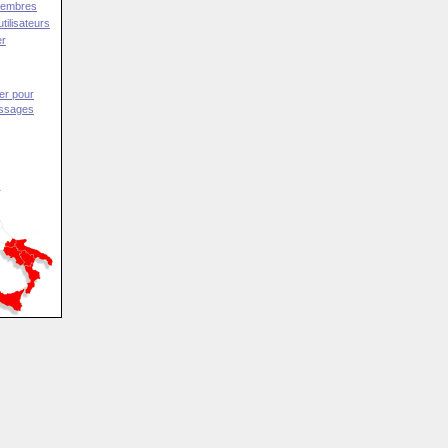
Membres
tilisateurs
er
er pour
essages