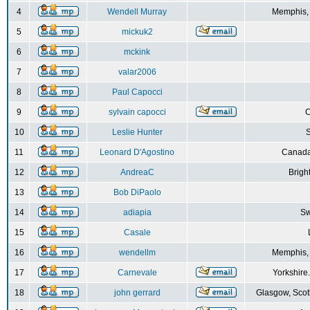
4
Wendell Murray
Memphis,
5
mickuk2
6
mckink
7
valar2006
8
Paul Capocci
9
sylvain capocci
10
Leslie Hunter
S
11
Leonard D'Agostino
Canada
12
AndreaC
Brigh
13
Bob DiPaolo
14
adiapia
Sw
15
Casale
16
wendellm
Memphis,
17
Carnevale
Yorkshire
18
john gerrard
Glasgow, Scot