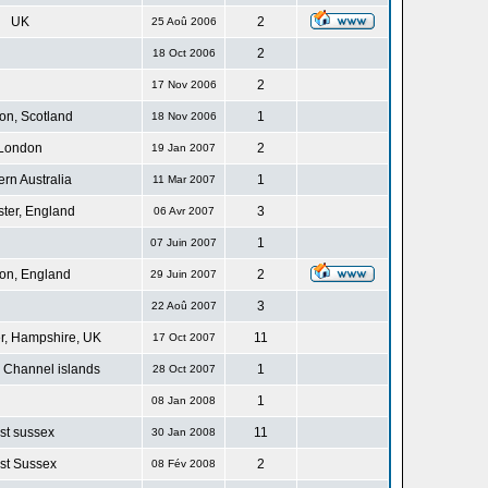
UK
2
25 Aoû 2006
2
18 Oct 2006
2
17 Nov 2006
n, Scotland
1
18 Nov 2006
London
2
19 Jan 2007
rn Australia
1
11 Mar 2007
ster, England
3
06 Avr 2007
1
07 Juin 2007
on, England
2
29 Juin 2007
3
22 Aoû 2007
r, Hampshire, UK
11
17 Oct 2007
 Channel islands
1
28 Oct 2007
1
08 Jan 2008
st sussex
11
30 Jan 2008
st Sussex
2
08 Fév 2008