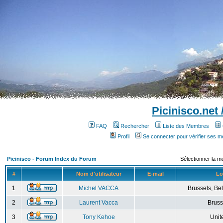
Picinisco.net
FAQ
Rechercher
Liste des Membres
Profil
Se connecter pour vérifier ses 
Picinisco - Forum Index du Forum
Sélectionner la m
#
Nom d'utilisateur
E-mail
Lo
1
Michel VACCA
Brussels, Bel
2
Laurent Vacca
Bruss
3
Tony Kehoe
Unit