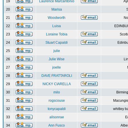
19
Laurence Marcantonio
Ay
20
Marisa
S
21
Woodworth
No
22
Luisa
EDINBUR
23
Loraine Tobia
Scot
24
Stuart Capaldi
Edinbu
25
julie
26
Julie Wise
Li
27
joelle
28
DAVE FRATTAROLI
29
NICKY CIARELLA
30
milo
Birmin
31
rogscouse
Macungie
32
tonycapaldi
whitley b
33
alisonrae
E
34
Ann Fusco
Albe