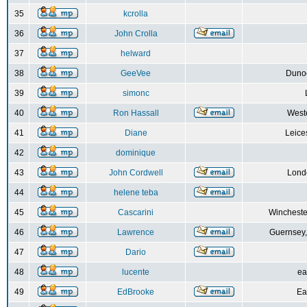
35
kcrolla
36
John Crolla
37
helward
38
GeeVee
Dunoo
39
simonc
40
Ron Hassall
Weste
41
Diane
Leice
42
dominique
43
John Cordwell
Lond
44
helene teba
45
Cascarini
Wincheste
46
Lawrence
Guernsey,
47
Dario
48
lucente
ea
49
EdBrooke
Ea