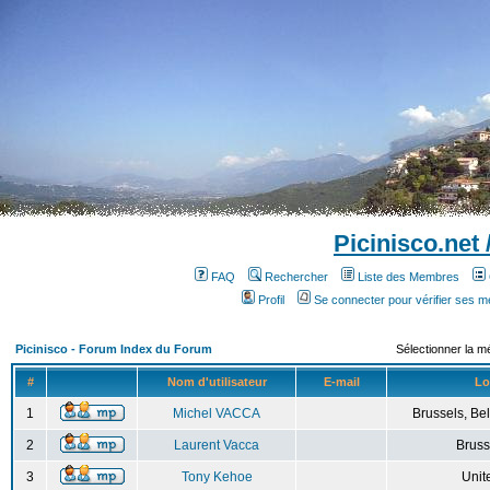
Picinisco.net
FAQ
Rechercher
Liste des Membres
Profil
Se connecter pour vérifier ses 
Picinisco - Forum Index du Forum
Sélectionner la m
#
Nom d'utilisateur
E-mail
Lo
1
Michel VACCA
Brussels, Bel
2
Laurent Vacca
Bruss
3
Tony Kehoe
Unit