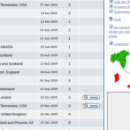
Liste des 
 Tennessee, USA
3
27 Jan 2005
Groupes d'u
S'enregistr
3
12 Avr 2005
Profil
1
23 Mai 2005
Se connect
2
12 Juin 2005
vérifier ses m
privés
1
14 Juin 2005
Connexion
CANADA
1
25 Juil 2005
cotland
5
03 Aoû 2005
 and Scotland
1
17 Aoû 2005
ton, England
2
19 Aoû 2005
6
04 Sep 2005
itzerland
3
16 Sep 2005
London
3
02 Oct 2005
 Tennessee, USA
3
23 Nov 2005
. United Kingdom
4
14 Déc 2005
land and Phoenix, AZ
9
15 Déc 2005