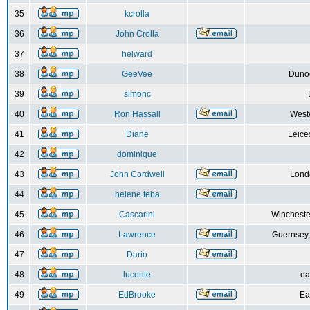
35
kcrolla
36
John Crolla
37
helward
38
GeeVee
Dunoo
39
simonc
40
Ron Hassall
Weste
41
Diane
Leice
42
dominique
43
John Cordwell
Lond
44
helene teba
45
Cascarini
Wincheste
46
Lawrence
Guernsey,
47
Dario
48
lucente
ea
49
EdBrooke
Ea