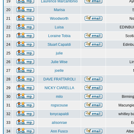
19
Laurence Marcantonio
Ay
20
Marisa
S
21
Woodworth
No
22
Luisa
EDINBUR
23
Loraine Tobia
Scot
24
Stuart Capaldi
Edinbu
25
julie
26
Julie Wise
Li
27
joelle
28
DAVE FRATTAROLI
29
NICKY CIARELLA
30
milo
Birmin
31
rogscouse
Macungie
32
tonycapaldi
whitley b
33
alisonrae
E
34
Ann Fusco
Albe