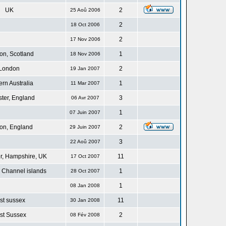
UK
2
25 Aoû 2006
2
18 Oct 2006
2
17 Nov 2006
n, Scotland
1
18 Nov 2006
London
2
19 Jan 2007
rn Australia
1
11 Mar 2007
ster, England
3
06 Avr 2007
1
07 Juin 2007
on, England
2
29 Juin 2007
3
22 Aoû 2007
r, Hampshire, UK
11
17 Oct 2007
 Channel islands
1
28 Oct 2007
1
08 Jan 2008
st sussex
11
30 Jan 2008
st Sussex
2
08 Fév 2008