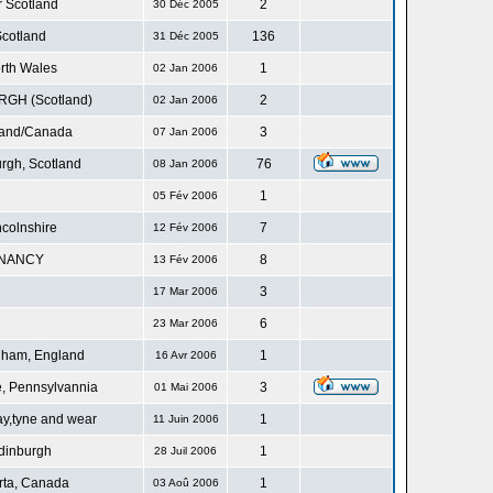
r Scotland
2
30 Déc 2005
cotland
136
31 Déc 2005
rth Wales
1
02 Jan 2006
GH (Scotland)
2
02 Jan 2006
land/Canada
3
07 Jan 2006
rgh, Scotland
76
08 Jan 2006
1
05 Fév 2006
ncolnshire
7
12 Fév 2006
NANCY
8
13 Fév 2006
3
17 Mar 2006
6
23 Mar 2006
gham, England
1
16 Avr 2006
, Pennsylvannia
3
01 Mai 2006
ay,tyne and wear
1
11 Juin 2006
dinburgh
1
28 Juil 2006
rta, Canada
1
03 Aoû 2006