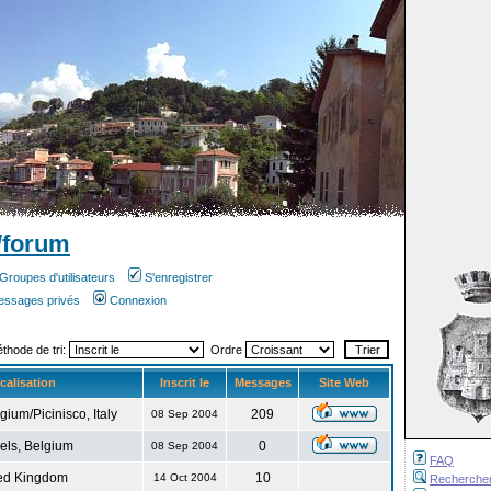
/forum
Groupes d'utilisateurs
S'enregistrer
messages privés
Connexion
éthode de tri:
Ordre
calisation
Inscrit le
Messages
Site Web
gium/Picinisco, Italy
209
08 Sep 2004
els, Belgium
0
08 Sep 2004
FAQ
ed Kingdom
10
14 Oct 2004
Recherche