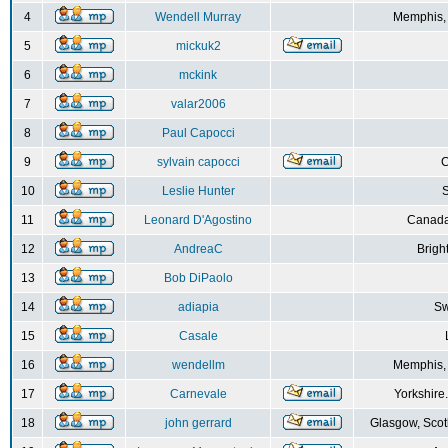
4
Wendell Murray
Memphis,
5
mickuk2
6
mckink
7
valar2006
8
Paul Capocci
9
sylvain capocci
10
Leslie Hunter
S
11
Leonard D'Agostino
Canada
12
AndreaC
Brigh
13
Bob DiPaolo
14
adiapia
Sw
15
Casale
16
wendellm
Memphis,
17
Carnevale
Yorkshire
18
john gerrard
Glasgow, Scot