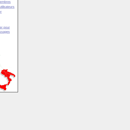
Membres
tilisateurs
er
er pour
essages