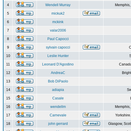
4
Wendell Murray
Memphis,
5
mickuk2
6
mckink
7
valar2006
8
Paul Capocci
9
sylvain capocci
10
Leslie Hunter
S
11
Leonard D'Agostino
Canada
12
AndreaC
Brigh
13
Bob DiPaolo
14
adiapia
Sw
15
Casale
16
wendellm
Memphis,
17
Carnevale
Yorkshire
18
john gerrard
Glasgow, Scot