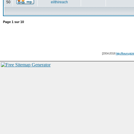
50
eilthireach
Page
1
sur
10
[2004-2018
http://forum.picin