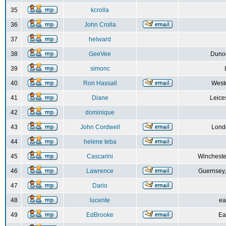
35
kcrolla
36
John Crolla
37
helward
38
GeeVee
Dunoo
39
simonc
40
Ron Hassall
Weste
41
Diane
Leice
42
dominique
43
John Cordwell
Lond
44
helene teba
45
Cascarini
Wincheste
46
Lawrence
Guernsey,
47
Dario
48
lucente
ea
49
EdBrooke
Ea