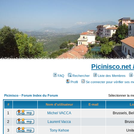
Picinisco.net
FAQ
Rechercher
Liste des Membres
Profil
Se connecter pour vérifier ses 
Picinisco - Forum Index du Forum
Sélectionner la m
#
Nom d'utilisateur
E-mail
Lo
1
Michel VACCA
Brussels, Bel
2
Laurent Vacca
Bruss
3
Tony Kehoe
Unit