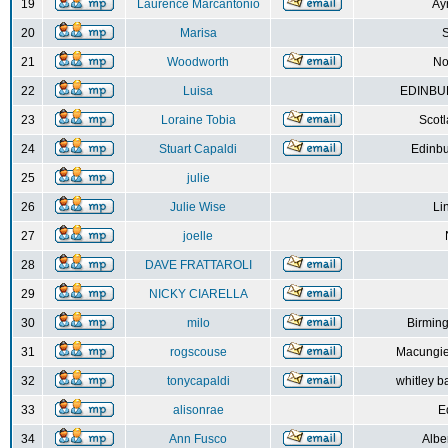
19
Laurence Marcantonio
Ay
20
Marisa
S
21
Woodworth
No
22
Luisa
EDINBUR
23
Loraine Tobia
Scot
24
Stuart Capaldi
Edinbu
25
julie
26
Julie Wise
Li
27
joelle
28
DAVE FRATTAROLI
29
NICKY CIARELLA
30
milo
Birmin
31
rogscouse
Macungie
32
tonycapaldi
whitley b
33
alisonrae
E
34
Ann Fusco
Albe