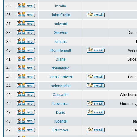
35
kcrolla
36
John Crolla
37
helward
38
GeeVee
Dunoo
39
simonc
40
Ron Hassall
Weste
41
Diane
Leice
42
dominique
43
John Cordwell
Lond
44
helene teba
45
Cascarini
Wincheste
46
Lawrence
Guernsey,
47
Dario
48
lucente
ea
49
EdBrooke
Ea