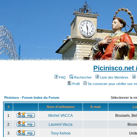
Picinisco.net
FAQ
Rechercher
Liste des Membres
Profil
Se connecter pour vérifier ses 
Picinisco - Forum Index du Forum
Sélectionner la m
#
Nom d'utilisateur
E-mail
Lo
1
Michel VACCA
Brussels, Bel
2
Laurent Vacca
Bruss
3
Tony Kehoe
Unit