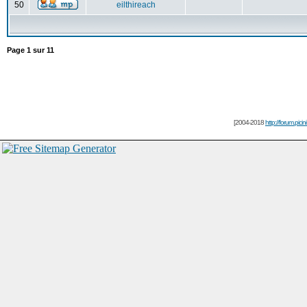
50
eilthireach
Page
1
sur
11
[2004-2018
http://forum.picin