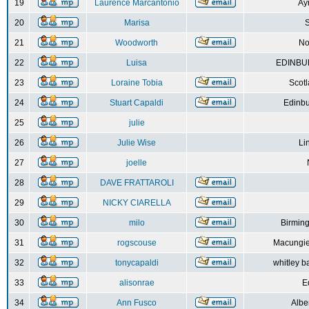
19
Laurence Marcantonio
Ay
20
Marisa
S
21
Woodworth
No
22
Luisa
EDINBUR
23
Loraine Tobia
Scot
24
Stuart Capaldi
Edinbu
25
julie
26
Julie Wise
Li
27
joelle
28
DAVE FRATTAROLI
29
NICKY CIARELLA
30
milo
Birmin
31
rogscouse
Macungie
32
tonycapaldi
whitley b
33
alisonrae
E
34
Ann Fusco
Albe