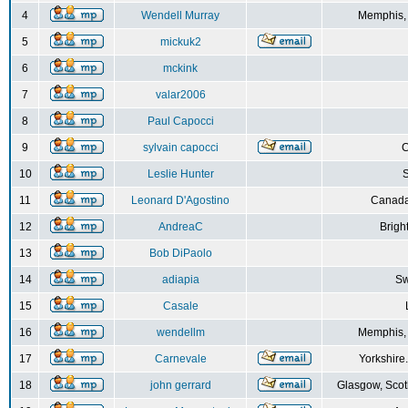
4
Wendell Murray
Memphis,
5
mickuk2
6
mckink
7
valar2006
8
Paul Capocci
9
sylvain capocci
10
Leslie Hunter
S
11
Leonard D'Agostino
Canada
12
AndreaC
Brigh
13
Bob DiPaolo
14
adiapia
Sw
15
Casale
16
wendellm
Memphis,
17
Carnevale
Yorkshire
18
john gerrard
Glasgow, Scot