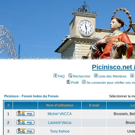
Picinisco.net
FAQ
Rechercher
Liste des Membres
Profil
Se connecter pour vérifier ses 
Picinisco - Forum Index du Forum
Sélectionner la m
#
Nom d'utilisateur
E-mail
Lo
1
Michel VACCA
Brussels, Bel
2
Laurent Vacca
Bruss
3
Tony Kehoe
Unit