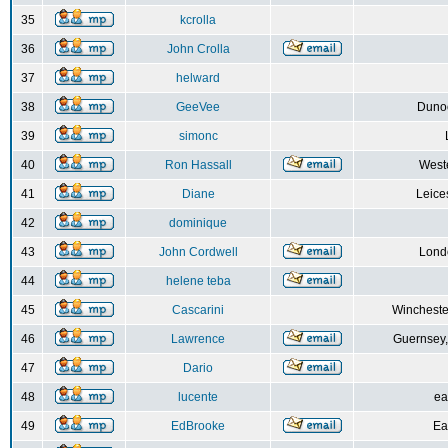
35
kcrolla
36
John Crolla
37
helward
38
GeeVee
Dunoo
39
simonc
40
Ron Hassall
Weste
41
Diane
Leice
42
dominique
43
John Cordwell
Lond
44
helene teba
45
Cascarini
Wincheste
46
Lawrence
Guernsey,
47
Dario
48
lucente
ea
49
EdBrooke
Ea