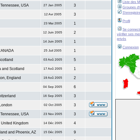
Liste des 
 Tennessee, USA
3
27 Jan 2005
Groupes d'u
S'enregistr
3
12 Avr 2005
Profil
1
23 Mai 2005
Se connect
2
12 Juin 2005
vérifier ses m
privés
1
14 Juin 2005
Connexion
CANADA
1
25 Juil 2005
cotland
5
03 Aoû 2005
 and Scotland
1
17 Aoû 2005
ton, England
2
19 Aoû 2005
6
04 Sep 2005
itzerland
3
16 Sep 2005
London
3
02 Oct 2005
 Tennessee, USA
3
23 Nov 2005
. United Kingdom
4
14 Déc 2005
land and Phoenix, AZ
9
15 Déc 2005