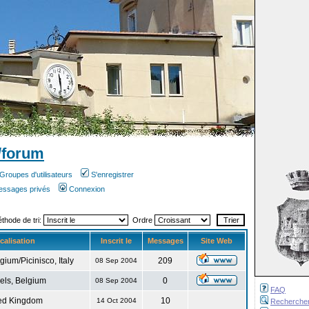
/forum
Groupes d'utilisateurs
S'enregistrer
messages privés
Connexion
éthode de tri:
Ordre
calisation
Inscrit le
Messages
Site Web
gium/Picinisco, Italy
209
08 Sep 2004
els, Belgium
0
08 Sep 2004
FAQ
ed Kingdom
10
14 Oct 2004
Recherche