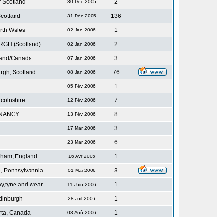
r Scotland
2
30 Déc 2005
cotland
136
31 Déc 2005
rth Wales
1
02 Jan 2006
GH (Scotland)
2
02 Jan 2006
land/Canada
3
07 Jan 2006
rgh, Scotland
76
08 Jan 2006
1
05 Fév 2006
ncolnshire
7
12 Fév 2006
NANCY
8
13 Fév 2006
3
17 Mar 2006
6
23 Mar 2006
gham, England
1
16 Avr 2006
, Pennsylvannia
3
01 Mai 2006
ay,tyne and wear
1
11 Juin 2006
dinburgh
1
28 Juil 2006
rta, Canada
1
03 Aoû 2006