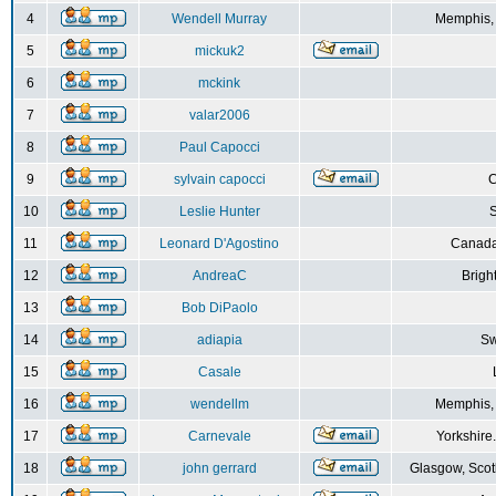
4
Wendell Murray
Memphis,
5
mickuk2
6
mckink
7
valar2006
8
Paul Capocci
9
sylvain capocci
10
Leslie Hunter
S
11
Leonard D'Agostino
Canada
12
AndreaC
Brigh
13
Bob DiPaolo
14
adiapia
Sw
15
Casale
16
wendellm
Memphis,
17
Carnevale
Yorkshire
18
john gerrard
Glasgow, Scot