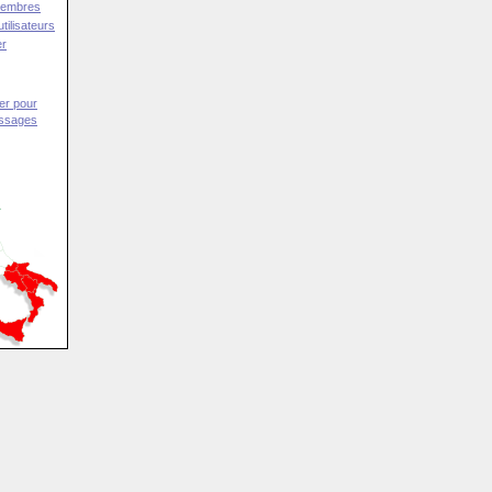
Membres
tilisateurs
er
er pour
essages