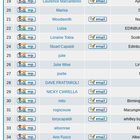
19
Laurence Marcantonio
Ay
20
Marisa
S
21
Woodworth
No
22
Luisa
EDINBUR
23
Loraine Tobia
Scot
24
Stuart Capaldi
Edinbu
25
julie
26
Julie Wise
Li
27
joelle
28
DAVE FRATTAROLI
29
NICKY CIARELLA
30
milo
Birmin
31
rogscouse
Macungie
32
tonycapaldi
whitley b
33
alisonrae
E
34
Ann Fusco
Albe