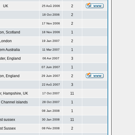
UK
2
25 Aoû 2006
2
18 Oct 2006
2
17 Nov 2006
n, Scotland
1
18 Nov 2006
London
2
19 Jan 2007
rn Australia
1
11 Mar 2007
ster, England
3
06 Avr 2007
1
07 Juin 2007
on, England
2
29 Juin 2007
3
22 Aoû 2007
r, Hampshire, UK
11
17 Oct 2007
 Channel islands
1
28 Oct 2007
1
08 Jan 2008
st sussex
11
30 Jan 2008
st Sussex
2
08 Fév 2008