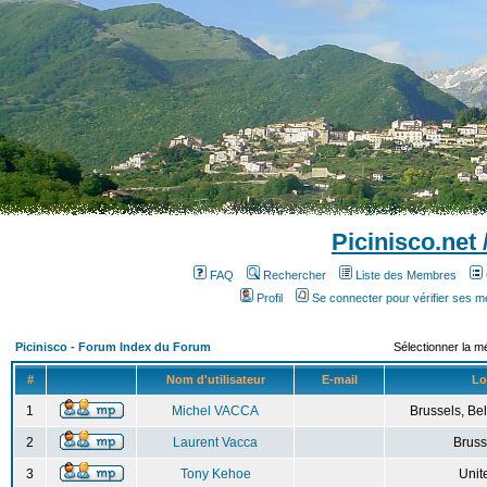
Picinisco.net
FAQ
Rechercher
Liste des Membres
Profil
Se connecter pour vérifier ses 
Picinisco - Forum Index du Forum
Sélectionner la m
#
Nom d'utilisateur
E-mail
Lo
1
Michel VACCA
Brussels, Bel
2
Laurent Vacca
Bruss
3
Tony Kehoe
Unit