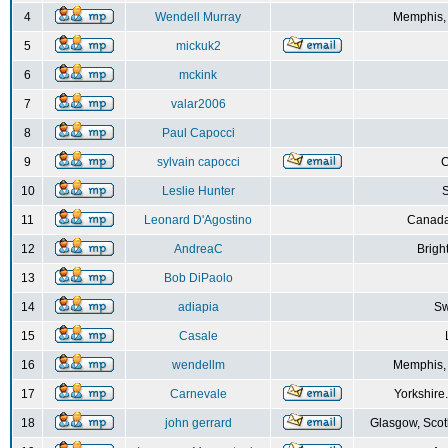
4
Wendell Murray
Memphis,
5
mickuk2
6
mckink
7
valar2006
8
Paul Capocci
9
sylvain capocci
10
Leslie Hunter
S
11
Leonard D'Agostino
Canada
12
AndreaC
Brigh
13
Bob DiPaolo
14
adiapia
Sw
15
Casale
16
wendellm
Memphis,
17
Carnevale
Yorkshire
18
john gerrard
Glasgow, Scot