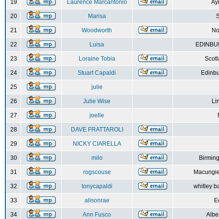
19
Laurence Marcantonio
Ay
20
Marisa
S
21
Woodworth
No
22
Luisa
EDINBUR
23
Loraine Tobia
Scot
24
Stuart Capaldi
Edinbu
25
julie
26
Julie Wise
Li
27
joelle
28
DAVE FRATTAROLI
29
NICKY CIARELLA
30
milo
Birmin
31
rogscouse
Macungie
32
tonycapaldi
whitley b
33
alisonrae
E
34
Ann Fusco
Albe