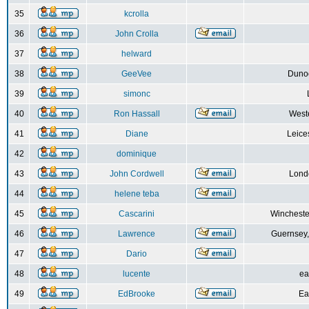
35
kcrolla
36
John Crolla
37
helward
38
GeeVee
Dunoo
39
simonc
40
Ron Hassall
Weste
41
Diane
Leice
42
dominique
43
John Cordwell
Lond
44
helene teba
45
Cascarini
Wincheste
46
Lawrence
Guernsey,
47
Dario
48
lucente
ea
49
EdBrooke
Ea