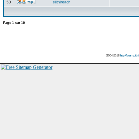
50
eilthireach
Page
1
sur
10
[2004-2018
http://forum.picin