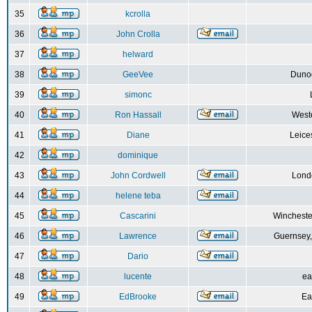
35
kcrolla
36
John Crolla
37
helward
38
GeeVee
Dunoo
39
simonc
40
Ron Hassall
Weste
41
Diane
Leice
42
dominique
43
John Cordwell
Lond
44
helene teba
45
Cascarini
Wincheste
46
Lawrence
Guernsey,
47
Dario
48
lucente
ea
49
EdBrooke
Ea