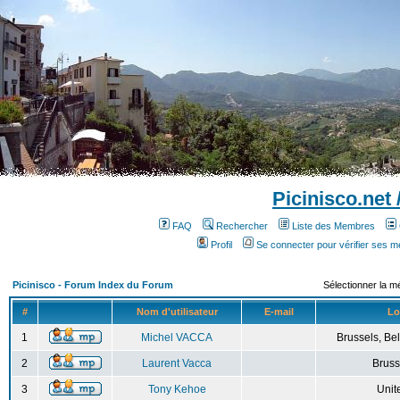
Picinisco.net
FAQ
Rechercher
Liste des Membres
Profil
Se connecter pour vérifier ses 
Picinisco - Forum Index du Forum
Sélectionner la m
#
Nom d'utilisateur
E-mail
Lo
1
Michel VACCA
Brussels, Bel
2
Laurent Vacca
Bruss
3
Tony Kehoe
Unit