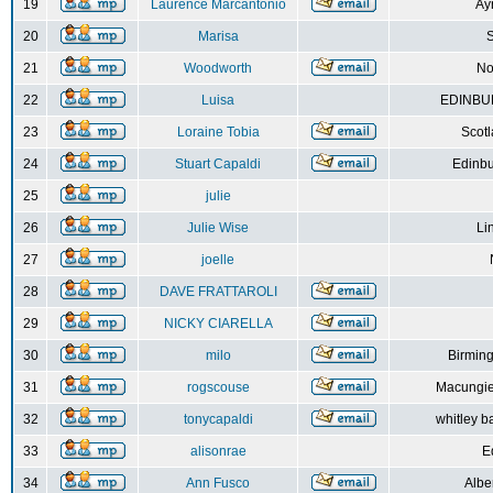
19
Laurence Marcantonio
Ay
20
Marisa
S
21
Woodworth
No
22
Luisa
EDINBUR
23
Loraine Tobia
Scot
24
Stuart Capaldi
Edinbu
25
julie
26
Julie Wise
Li
27
joelle
28
DAVE FRATTAROLI
29
NICKY CIARELLA
30
milo
Birmin
31
rogscouse
Macungie
32
tonycapaldi
whitley b
33
alisonrae
E
34
Ann Fusco
Albe