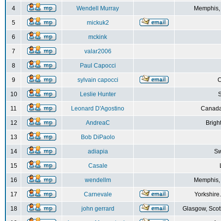
4
Wendell Murray
Memphis,
5
mickuk2
6
mckink
7
valar2006
8
Paul Capocci
9
sylvain capocci
10
Leslie Hunter
S
11
Leonard D'Agostino
Canada
12
AndreaC
Brigh
13
Bob DiPaolo
14
adiapia
Sw
15
Casale
16
wendellm
Memphis,
17
Carnevale
Yorkshire
18
john gerrard
Glasgow, Scot