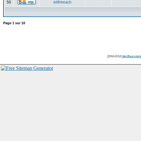
50
eilthireach
Page
1
sur
10
[2004-2018
http://forum.picin